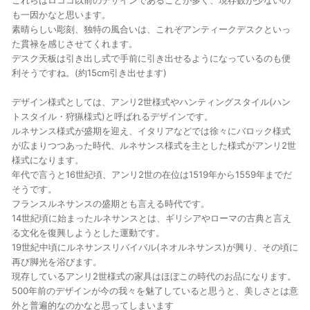
これらはロココ以前のデザインであることが多く、現存数が少ないの
も一因かなと思います。
素晴らしい彫刻、独特の風合いは、これぞアンティークデスクといっ
た貫禄を感じさせてくれます。
デスク天板は引き出し式で手前に引き出せるようになっているのも便
利そうですね。(約15cm引き出せます)
デザイン様式としては、アンリ2世様式やハンティングスタイル(ハン
トスタイル・狩猟様式)と呼ばれるデザインです。
ルネサンス様式が盛期を迎え、イタリアなどでは徐々にバロック様式
が広まりつつあった時代、ルネサンス様式を主とした様式がアンリ2世
様式になります。
年代で言うと16世紀頃、アンリ2世の在位は1519年から1559年までだ
そうです。
フランスルネサンスの盛期とも言える時代です。
14世紀頃に始まったルネサンスとは、ギリシアやローマの古典と言え
る文化を復興しようとした運動です。
19世紀中頃にルネサンスリバイバル(ネオルネサンス)が興り、その頃に
再び脚光を浴びます。
現存しているアンリ2世様式の家具はほぼこの時代のお品になります。
500年前のデザインが今の我々を魅了していると思うと、美しさとは意
外と普遍的なのかなと思ってしまいます