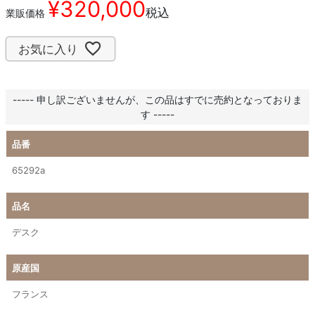
¥
320,000
税込
業販価格
お気に入り
----- 申し訳ございませんが、この品はすでに売約となっておりま
す -----
品番
65292a
品名
デスク
原産国
フランス