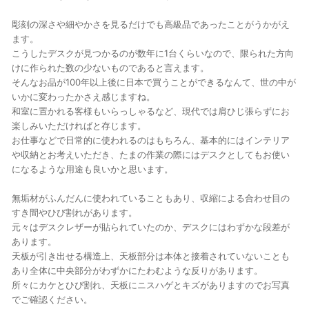
彫刻の深さや細やかさを見るだけでも高級品であったことがうかがえ
ます。
こうしたデスクが見つかるのが数年に1台くらいなので、限られた方向
けに作られた数の少ないものであると言えます。
そんなお品が100年以上後に日本で買うことができるなんて、世の中が
いかに変わったかさえ感じますね。
和室に置かれる客様もいらっしゃるなど、現代では肩ひじ張らずにお
楽しみいただければと存じます。
お仕事などで日常的に使われるのはもちろん、基本的にはインテリア
や収納とお考えいただき、たまの作業の際にはデスクとしてもお使い
になるような用途も良いかと思います。
無垢材がふんだんに使われていることもあり、収縮による合わせ目の
すき間やひび割れがあります。
元々はデスクレザーが貼られていたのか、デスクにはわずかな段差が
あります。
天板が引き出せる構造上、天板部分は本体と接着されていないことも
あり全体に中央部分がわずかにたわむような反りがあります。
所々にカケとひび割れ、天板にニスハゲとキズがありますのでお写真
でご確認ください。