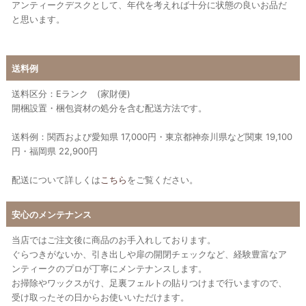
アンティークデスクとして、年代を考えれば十分に状態の良いお品だ
と思います。
送料例
送料区分：Eランク (家財便)
開梱設置・梱包資材の処分を含む配送方法です。
送料例：関西および愛知県 17,000円・東京都神奈川県など関東 19,100
円・福岡県 22,900円
配送について詳しくは
こちら
をご覧ください。
安心のメンテナンス
当店ではご注文後に商品のお手入れしております。
ぐらつきがないか、引き出しや扉の開閉チェックなど、経験豊富なア
ンティークのプロが丁寧にメンテナンスします。
お掃除やワックスがけ、足裏フェルトの貼りつけまで行いますので、
受け取ったその日からお使いいただけます。