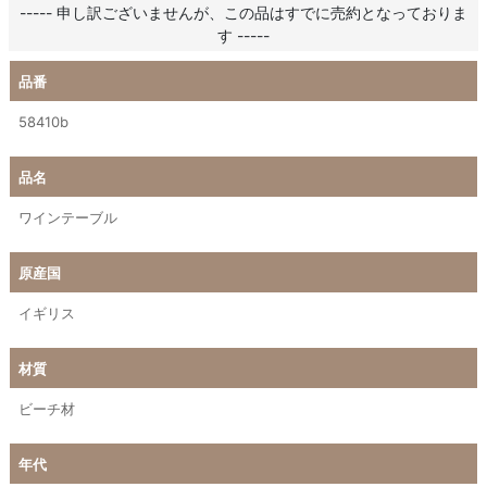
----- 申し訳ございませんが、この品はすでに売約となっておりま
す -----
品番
58410b
品名
ワインテーブル
原産国
イギリス
材質
ビーチ材
年代