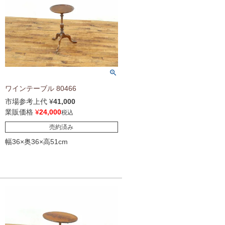
ワインテーブル 80466
市場参考上代
¥
41,000
業販価格
¥
24,000
税込
売約済み
幅36×奥36×高51cm