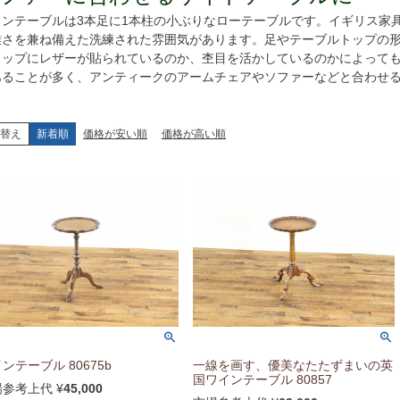
インテーブルは3本足に1本柱の小ぶりなローテーブルです。イギリス家
雅さを兼ね備えた洗練された雰囲気があります。足やテーブルトップの
トップにレザーが貼られているのか、杢目を活かしているのかによって
あることが多く、アンティークのアームチェアやソファーなどと合わせ
替え
新着順
価格が安い順
価格が高い順
ンテーブル 80675b
一線を画す、優美なたたずまいの英
国ワインテーブル 80857
場参考上代
¥
45,000