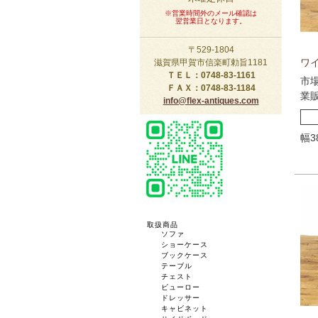
※営業時間外のメール確認は
翌営業日となります。
〒529-1804
ワイ
滋賀県甲賀市信楽町勅旨1181
ＴＥＬ：0748-83-1161
市
ＦＡＸ：0748-83-1184
業
info@flex-antiques.com
幅3
取扱商品
ソファ
ショーケース
ブックケース
テーブル
チェスト
ビューロー
ドレッサー
キャビネット