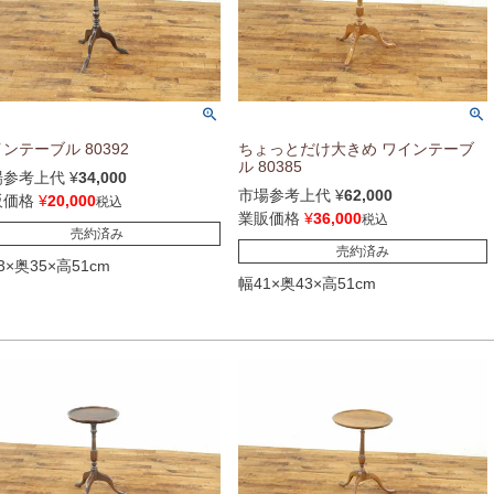
ンテーブル 80392
ちょっとだけ大きめ ワインテーブ
ル 80385
場参考上代
¥
34,000
市場参考上代
¥
62,000
販価格
¥
20,000
税込
業販価格
¥
36,000
税込
売約済み
売約済み
3×奥35×高51cm
幅41×奥43×高51cm