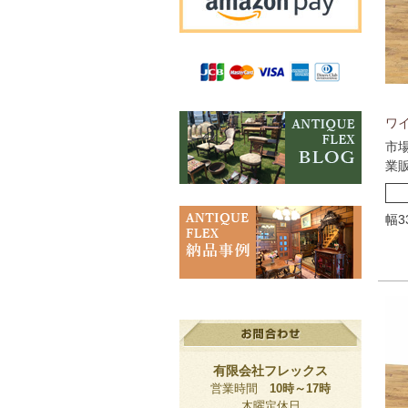
ワイ
市
業
幅3
有限会社フレックス
営業時間
10時～17時
木曜定休日