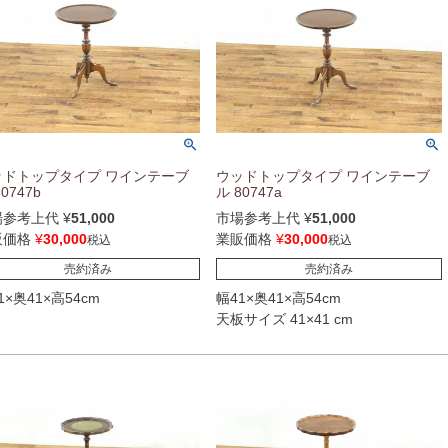
ッドトップタイプ ワインテーブ
ウッドトップタイプ ワインテーブ
0747b
ル 80747a
場参考上代
¥
51,000
市場参考上代
¥
51,000
販価格
¥
30,000
業販価格
¥
30,000
税込
税込
売約済み
売約済み
1×奥41×高54cm
幅41×奥41×高54cm
天板サイズ 41×41 cm