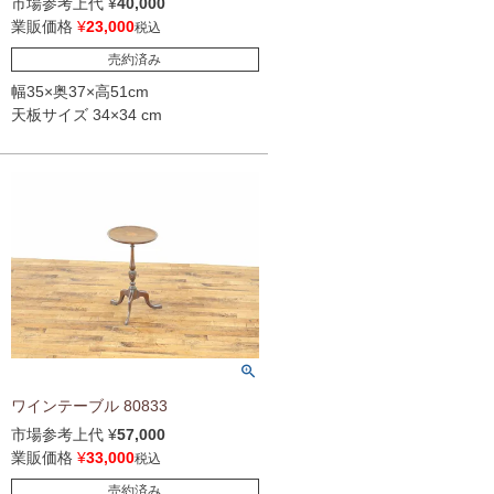
市場参考上代
¥
40,000
業販価格
¥
23,000
税込
売約済み
幅35×奥37×高51cm
天板サイズ 34×34 cm
ワインテーブル 80833
市場参考上代
¥
57,000
業販価格
¥
33,000
税込
売約済み