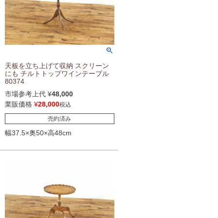
天板を立ち上げて収納 スクリーン
にも チルトトップワインテーブル
80374
市場参考上代
¥
48,000
業販価格
¥
28,000
税込
売約済み
幅37.5×奥50×高48cm