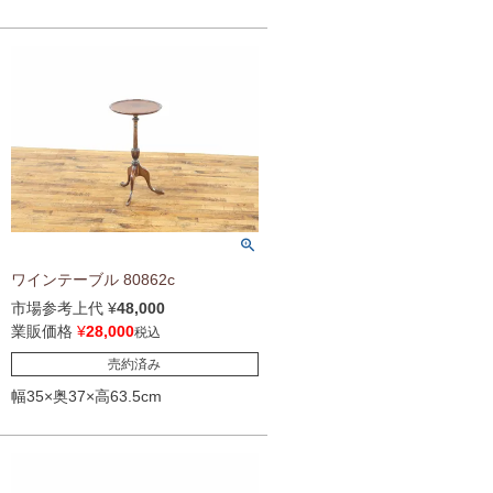
ワインテーブル 80862c
市場参考上代
¥
48,000
業販価格
¥
28,000
税込
売約済み
幅35×奥37×高63.5cm