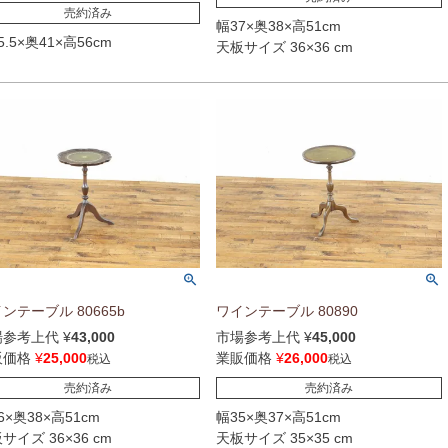
売約済み
幅37×奥38×高51cm
5.5×奥41×高56cm
天板サイズ 36×36 cm
ンテーブル 80665b
ワインテーブル 80890
場参考上代
¥
43,000
市場参考上代
¥
45,000
販価格
¥
25,000
業販価格
¥
26,000
税込
税込
売約済み
売約済み
6×奥38×高51cm
幅35×奥37×高51cm
サイズ 36×36 cm
天板サイズ 35×35 cm