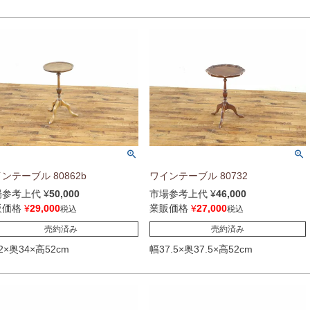
ンテーブル 80862b
ワインテーブル 80732
場参考上代
¥
50,000
市場参考上代
¥
46,000
販価格
¥
29,000
業販価格
¥
27,000
税込
税込
売約済み
売約済み
2×奥34×高52cm
幅37.5×奥37.5×高52cm