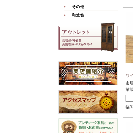
その他
和箪笥
ワイ
市
業
幅3