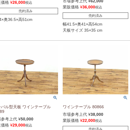
市場参考上代
¥
62,000
販価格
¥
26,000
税込
業販価格
¥
36,000
税込
売約済み
売約済み
4×奥36.5×高51cm
幅41.5×奥41×高54cm
天板サイズ 35×35 cm
ーバル型天板 ワインテーブル
ワインテーブル 80866
89
市場参考上代
¥
38,000
場参考上代
¥
50,000
業販価格
¥
22,000
税込
販価格
¥
29,000
税込
売約済み