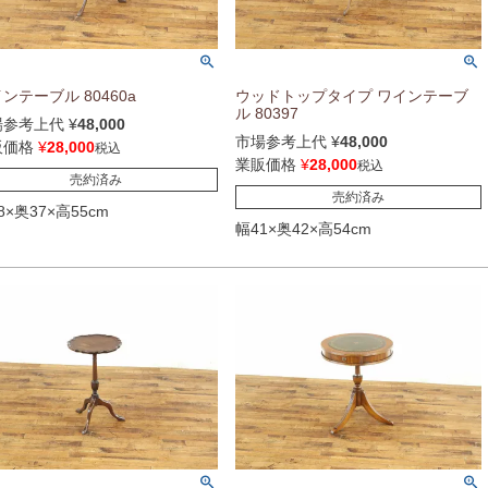
ンテーブル 80460a
ウッドトップタイプ ワインテーブ
ル 80397
場参考上代
¥
48,000
市場参考上代
¥
48,000
販価格
¥
28,000
税込
業販価格
¥
28,000
税込
売約済み
売約済み
8×奥37×高55cm
幅41×奥42×高54cm