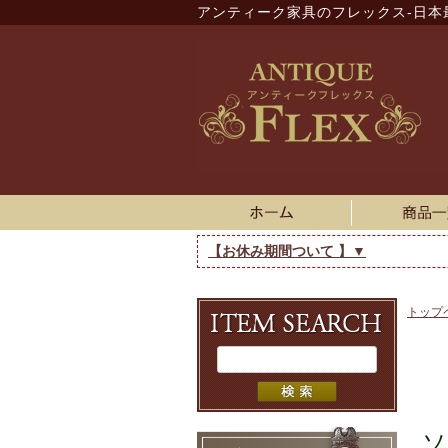
アンティーク家具のフレックス-日本
【お休み期間ついて 】▼
トップ
ソ