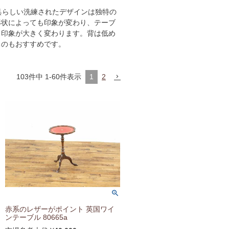
具らしい洗練されたデザインは独特の
形状によっても印象が変わり、テーブ
も印象が大きく変わります。背は低め
るのもおすすめです。
103
件中
1
-
60
件表示
1
2
赤系のレザーがポイント 英国ワイ
ンテーブル 80665a