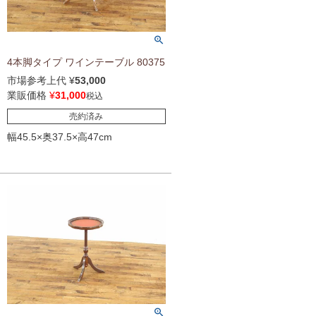
4本脚タイプ ワインテーブル 80375
市場参考上代
¥
53,000
業販価格
¥
31,000
税込
売約済み
幅45.5×奥37.5×高47cm