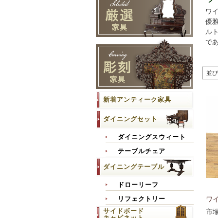
ワ
優
ル
で
並び
新着アンティーク家具
ダイニングセット
ダイニングスウィート
テーブルチェア
ダイニングテーブル
ドローリーフ
ワイ
リフェクトリー
サイドボード
市
キャビネット