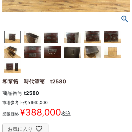
和箪笥 時代箪笥 t2580
商品番号
t2580
市場参考上代
¥
660,000
¥
388,000
税込
業販価格
お気に入り