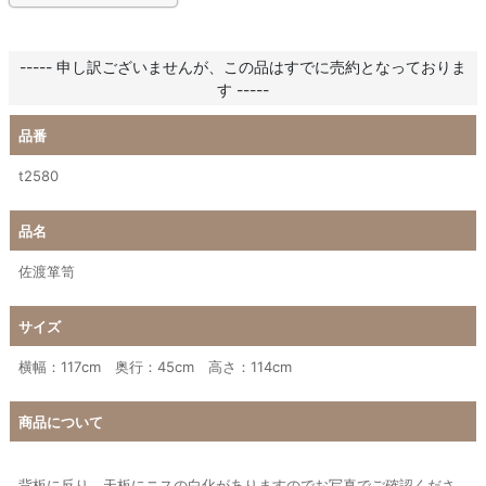
----- 申し訳ございませんが、この品はすでに売約となっておりま
す -----
品番
t2580
品名
佐渡箪笥
サイズ
横幅：117cm 奥行：45cm 高さ：114cm
商品について
背板に反り、天板にニスの白化がありますのでお写真でご確認くださ