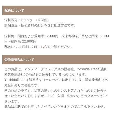
配送について
送料区分：Eランク (家財便)
開梱設置・梱包資材の処分を含む配送方法です。
送料例：関西および愛知県 17,000円・東京都神奈川県など関東 19,100
円・福岡県 22,900円
配送について詳しくは
こちら
をご覧ください。
委託販売品について
このお品は、アンティークフレックスの親会社、Yoshida Trade(吉田
産業株式会社)の商品をご紹介しているものになります。
YoshidaTradeは和箪笥をヨーロッパに輸出しており、販売業者向けの
完全卸売りの会社です。
その商品の中でも、状態の良いものやレストアされたものをご紹介さ
せていただいておりますが、キズ、欠損、虫食いなどのダメージがご
ざいます。
商品は現状でのお渡しとさせていただきますのでご了承下さいませ。