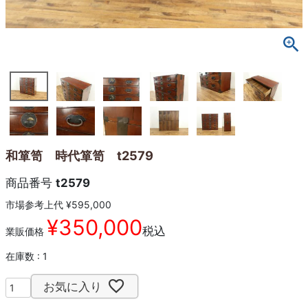
和箪笥 時代箪笥 t2579
商品番号
t2579
市場参考上代
¥
595,000
¥
350,000
税込
業販価格
在庫数
1
お気に入り