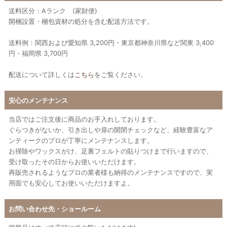
送料区分：Aランク (家財便)
開梱設置・梱包資材の処分を含む配送方法です。
送料例：関西および愛知県 3,200円・東京都神奈川県など関東 3,400
円・福岡県 3,700円
配送について詳しくは
こちら
をご覧ください。
安心のメンテナンス
当店ではご注文後に商品のお手入れしております。
ぐらつきがないか、引き出しや扉の開閉チェックなど、経験豊富なア
ンティークのプロが丁寧にメンテナンスします。
お掃除やワックスがけ、足裏フェルトの貼りつけまで行いますので、
受け取ったその日からお使いいただけます。
再販売されるようなプロの業者様も納得のメンテナンスですので、実
用面でも安心してお使いいただけますよ。
お問い合わせ先・ショールーム