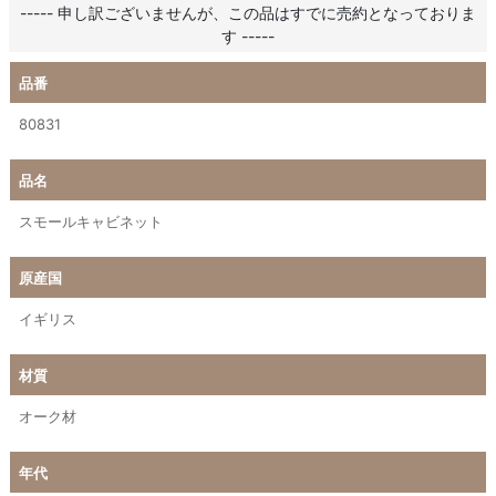
----- 申し訳ございませんが、この品はすでに売約となっておりま
す -----
品番
80831
品名
スモールキャビネット
原産国
イギリス
材質
オーク材
年代