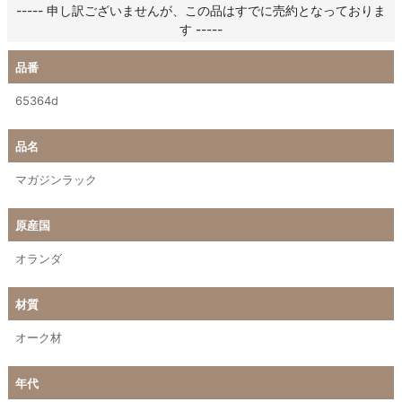
----- 申し訳ございませんが、この品はすでに売約となっておりま
す -----
品番
65364d
品名
マガジンラック
原産国
オランダ
材質
オーク材
年代