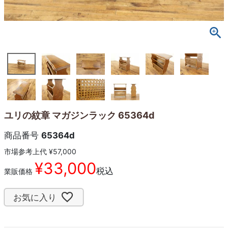
ユリの紋章 マガジンラック 65364d
商品番号
65364d
市場参考上代
¥
57,000
¥
33,000
税込
業販価格
お気に入り