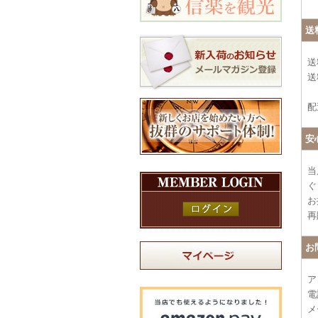
送
送
送
配
安
当
ぐ
お
再
お
ア
電
メー