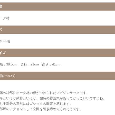
質
ーク材
代
940年頃
イズ
幅：38.5cm 奥行：21cm 高さ：41cm
品について
属の枠部にオーク材の板がつけられたマガジンラックです。
厚というか武骨というか、独特の雰囲気があってかっこいいですよね。
ち手部分の造形にはゴシックの影響を感じます。
部屋のアクセントして空間を引き締めてくれそうです。