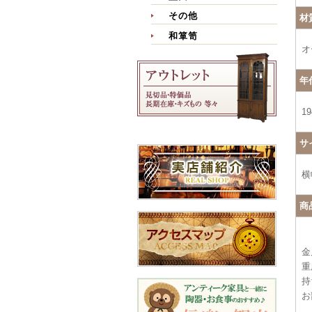
その他
材
和箪笥
オ
年
1
サ
横
商
金
重
持
お