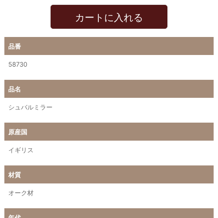
カートに入れる
品番
58730
品名
シュバルミラー
原産国
イギリス
材質
オーク材
年代