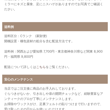
ミラーにキズと腐食、足にニスハゲがありますのでお写真でご確認く
ださい。
送料例
送料区分：Cランク (家財便)
開梱設置・梱包資材の処分を含む配送方法です。
送料例：関西および愛知県 7,700円・東京都神奈川県など関東 8,900
円・福岡県 9,800円
配送について詳しくは
こちら
をご覧ください。
安心のメンテナンス
当店ではご注文後に商品のお手入れしております。
ぐらつきがないか、引き出しや扉の開閉チェックなど、経験豊富なア
ンティークのプロが丁寧にメンテナンスします。
お掃除やワックスがけ、足裏フェルトの貼りつけまで行いますので、
受け取ったその日からお使いいただけます。