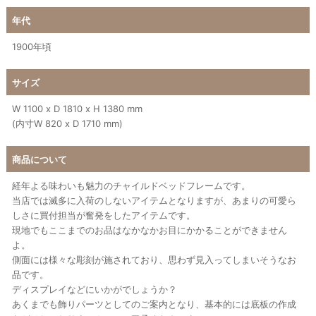
年代
1900年頃
サイズ
W 1100 x D 1810 x H 1380 mm
(内寸W 820 x D 1710 mm)
商品について
経年よる味わいも魅力のチャイルドベッドフレームです。
当店では滅多に入荷のしないアイテムとなりますが、あまりの可愛ら
しさに買付担当が奮発をしたアイテムです。
現地でもここまでのお品はなかなかお目にかかることができません
よ。
側面には様々な彫刻が施されており、思わず見入ってしまいそうなお
品です。
ディスプレイなどにいかがでしょうか？
あくまでも飾りパーツとしてのご案内となり、基本的には底板の作成