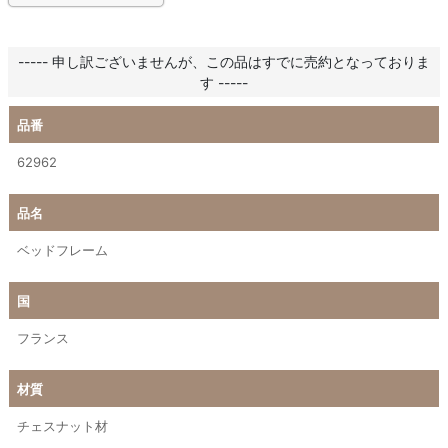
----- 申し訳ございませんが、この品はすでに売約となっておりま
す -----
品番
62962
品名
ベッドフレーム
国
フランス
材質
チェスナット材