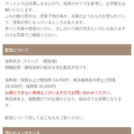
マットレスは付属しませんので、張床のサイズを参考に、お手配をお
願いいたします。
ふちの飾り部分は、塗装下地の為か、石膏のようなものが塗られてい
て、塗装が弱くなっているところがあります。
所々に石膏や塗装のハガレ、少しのハリ材の浮きとハガレがあります
のでお写真でご確認ください。
配送について
送料区分：Fランク (家財便)
開梱設置・梱包資材の処分を含む配送方法です。
送料例：関西および愛知県 24,100円・東京都神奈川県など関東
26,500円・福岡県 30,600円
お届けできない地域もございますのでお問い合わせください。
商品保全上、複数個口でのお届けとなり、組み立てが必要になりま
す。
配送について詳しくは
こちら
をご覧ください。
安心のメンテナンス