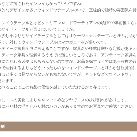
板などに施されたインレイもかっこいいですね。
線的なデザインが多いウィンドウテーブルの中で、直線的で独特の雰囲気を持
ィンドウテーブルとはビクトリアンやエドワーディアンの頃(1900年前後くら
のサイドテーブルと言えばいいでしょうか。
う少し小ぶりなサイドテーブルとしてはオケージョナルテーブルと呼ぶお品が
多く、対してウィンドウテーブルはマホガニー材が多いです。
ンティーク家具全般に言えることですが、家具名や様式は厳格な定義があるわ
ンティーク家具を理解するうえでは難しいところであり、アンティーク家具を
称にこだわる必要はもちろんないのですが、お品を探すうえではある程度の絞
章で理解するよりもどういったものをウィンドウテーブルと呼ぶかは視覚的に
れほど多くは見つからないかも知れないですが、ネットなどでウィンドウテー
思います。
比べることでこのお品の個性を感じていただけるかと存じます。
体にニスの劣化によりややマットめなツヤでニスのひび割れがあります。
板にハリ材の浮きとハリ材のハガレがありますのでお写真でご確認ください。
料例