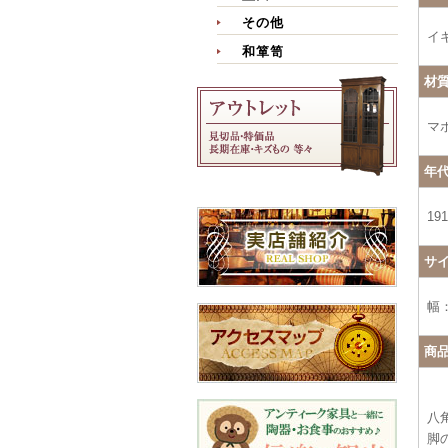
その他
イ
和箪笥
材
マ
年
19
サ
幅：
商
八
脚