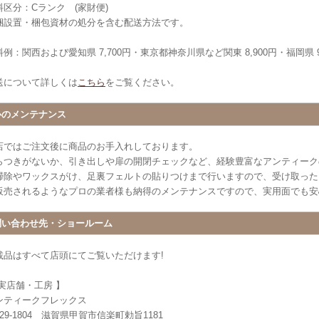
料区分：Cランク (家財便)
梱設置・梱包資材の処分を含む配送方法です。
例：関西および愛知県 7,700円・東京都神奈川県など関東 8,900円・福岡県 9
送について詳しくは
こちら
をご覧ください。
心のメンテナンス
店ではご注文後に商品のお手入れしております。
らつきがないか、引き出しや扉の開閉チェックなど、経験豊富なアンティーク
掃除やワックスがけ、足裏フェルトの貼りつけまで行いますので、受け取った
販売されるようなプロの業者様も納得のメンテナンスですので、実用面でも安
問い合わせ先・ショールーム
載品はすべて店頭にてご覧いただけます!
 実店舗・工房 】
ンティークフレックス
29-1804 滋賀県甲賀市信楽町勅旨1181