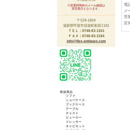
電話
※営業時間外のメール確認は
翌営業日となります。
メー
営業
〒529-1804
定
滋賀県甲賀市信楽町勅旨1181
ＴＥＬ：0748-83-1161
ＦＡＸ：0748-83-1184
info@flex-antiques.com
取扱商品
ソファ
ショーケース
ブックケース
テーブル
チェスト
ビューロー
ドレッサー
キャビネット