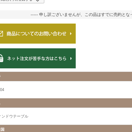
----- 申し訳ございませんが、この品はすでに売約となって
番
04
名
ィンドウテーブル
産国