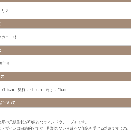
ギリス
質
ホガニー材
代
10年頃
イズ
71.5cm 奥行：71.5cm 高さ：71cm
品について
角形の天板形状が印象的なウィンドウテーブルです。
のデザインは曲線的ですが、彫刻のない直線的な印象も受ける造形ですよね。