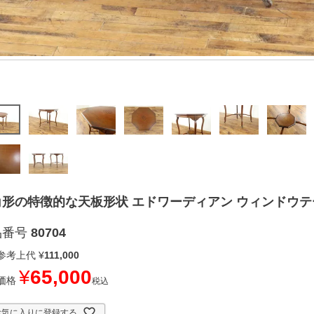
形の特徴的な天板形状 エドワーディアン ウィンドウテーブ
品番号
80704
参考上代
¥
111,000
¥
65,000
価格
税込
お気に入りに登録する