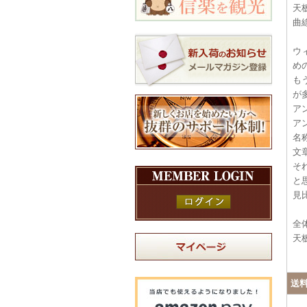
天
曲
ウ
め
も
が
ア
ア
名
文
そ
と
見
全
天
送