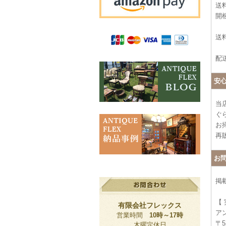
送
開
送料
配
安
当
ぐ
お
再
お
掲
【
有限会社フレックス
ア
営業時間
10時～17時
〒5
木曜定休日