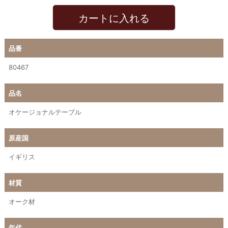
カートに入れる
品番
80467
品名
オケージョナルテーブル
原産国
イギリス
材質
オーク材
年代