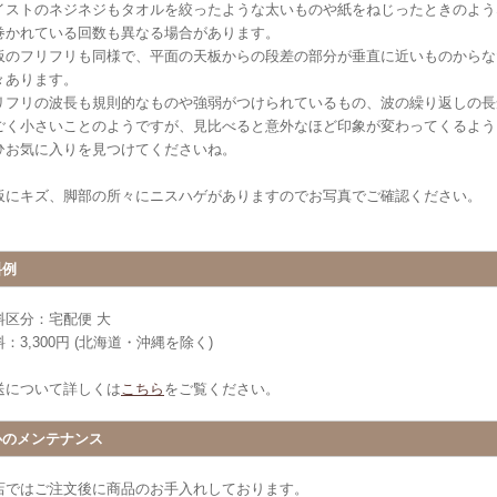
イストのネジネジもタオルを絞ったような太いものや紙をねじったときのよう
巻かれている回数も異なる場合があります。
板のフリフリも同様で、平面の天板からの段差の部分が垂直に近いものからな
々あります。
リフリの波長も規則的なものや強弱がつけられているもの、波の繰り返しの長
ごく小さいことのようですが、見比べると意外なほど印象が変わってくるよう
ひお気に入りを見つけてくださいね。
板にキズ、脚部の所々にニスハゲがありますのでお写真でご確認ください。
料例
料区分：宅配便 大
：3,300円 (北海道・沖縄を除く)
送について詳しくは
こちら
をご覧ください。
心のメンテナンス
店ではご注文後に商品のお手入れしております。