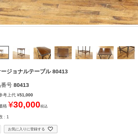
ージョナルテーブル 80413
品番号
80413
参考上代
¥
51,000
¥
30,000
価格
税込
数
1
お気に入りに登録する