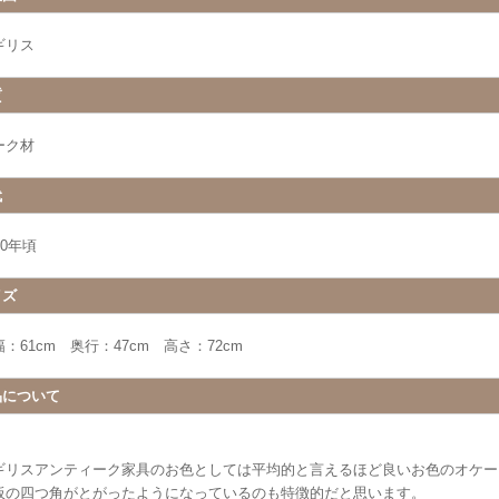
ギリス
質
ーク材
代
20年頃
イズ
：61cm 奥行：47cm 高さ：72cm
品について
ギリスアンティーク家具のお色としては平均的と言えるほど良いお色のオケー
板の四つ角がとがったようになっているのも特徴的だと思います。