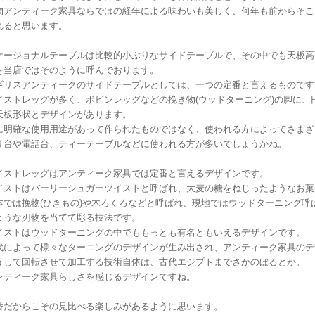
物アンティーク家具ならではの経年による味わいも美しく、何年も前からそこ
れると思います。
ケージョナルテーブルは比較的小ぶりなサイドテーブルで、その中でも天板高7
を当店ではそのように呼んでおります。
ギリスアンティークのサイドテーブルとしては、一つの定番と言えるものです
イストレッグが多く、ボビンレッグなどの挽き物(ウッドターニング)の脚に、
天板形状とデザインがあります。
に明確な使用用途があって作られたものではなく、使われる方によってさまざ
り台や電話台、ティーテーブルなどに使われる方が多いでしょうかね。
イストレッグはアンティーク家具では定番と言えるデザインです。
イストはバーリーシュガーツイストと呼ばれ、大麦の糖をねじったようなお菓
本では挽物(ひきもの)や木ろくろなどと呼ばれ、現地ではウッドターニング呼
ような刃物を当てて彫る技法です。
イストはウッドターニングの中でももっとも有名ともいえるデザインです。
代によって様々なターニングのデザインが生み出され、アンティーク家具のデ
うして回転させて加工する技術自体は、古代エジプトまでさかのぼるとか。
ンティーク家具らしさを感じるデザインですね。
番だからこその見比べる楽しみがあるように思います。