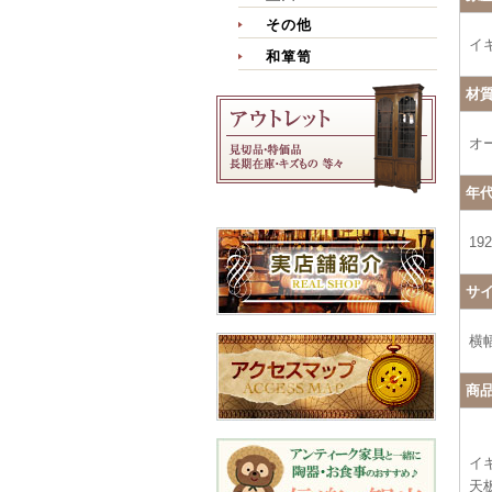
その他
イ
和箪笥
材
オ
年
19
サ
横幅
商
イ
天