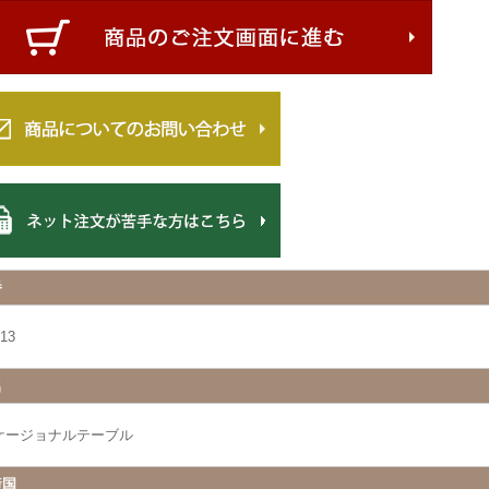
番
13
名
ケージョナルテーブル
産国