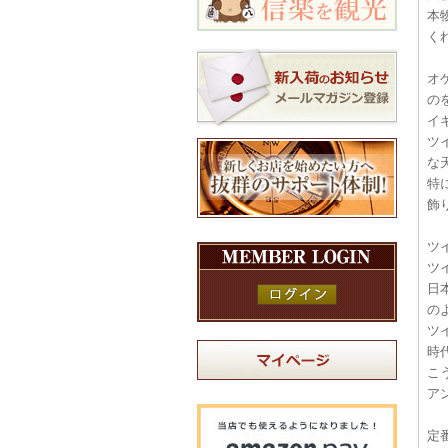
本
く
オ
の
イ
ツ
な
特
飾
ツ
ツ
日
の
ツ
時
こ
ア
定