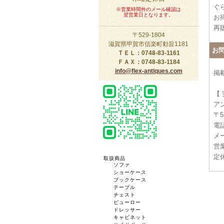
ぐ
※営業時間外のメール確認は
翌営業日となります。
お
再
〒529-1804
滋賀県甲賀市信楽町勅旨1181
お
ＴＥＬ：0748-83-1161
ＦＡＸ：0748-83-1184
info@flex-antiques.com
掲
【
ア
〒5
電話
メー
営業
定
取扱商品
ソファ
ショーケース
ブックケース
テーブル
チェスト
ビューロー
ドレッサー
キャビネット