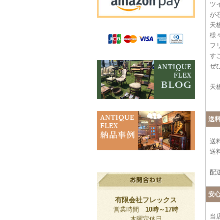
ツ
が
天
様
フ
す
ぜ
天
送
送
送料
配
安
有限会社フレックス
営業時間
10時～17時
当
木曜定休日