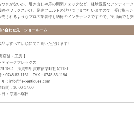
らつきがないか、引き出しや扉の開閉チェックなど、経験豊富なアンティーク
掃除やワックスがけ、足裏フェルトの貼りつけまで行いますので、受け取った
販売されるようなプロの業者様も納得のメンテナンスですので、実用面でも安
問い合わせ先・ショールーム
載品はすべて店頭にてご覧いただけます!
 実店舗・工房 】
ンティークフレックス
29-1804 滋賀県甲賀市信楽町勅旨1181
：0748-83-1161 FAX：0748-83-1184
ル：info@flex-antiques.com
時間：10:00-17:00
休日：毎週木曜日