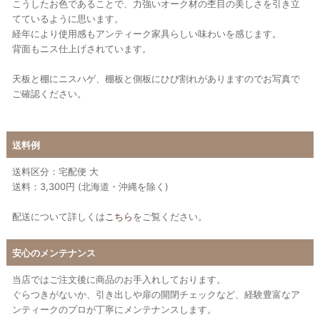
こうしたお色であることで、力強いオーク材の杢目の美しさを引き立
てているように思います。
経年により使用感もアンティーク家具らしい味わいを感じます。
背面もニス仕上げされています。
天板と棚にニスハゲ、棚板と側板にひび割れがありますのでお写真で
ご確認ください。
送料例
送料区分：宅配便 大
送料：3,300円 (北海道・沖縄を除く)
配送について詳しくは
こちら
をご覧ください。
安心のメンテナンス
当店ではご注文後に商品のお手入れしております。
ぐらつきがないか、引き出しや扉の開閉チェックなど、経験豊富なア
ンティークのプロが丁寧にメンテナンスします。