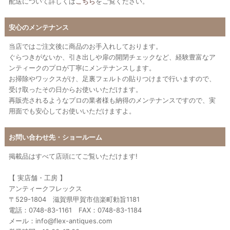
配送について詳しくは
こちら
をご覧ください。
安心のメンテナンス
当店ではご注文後に商品のお手入れしております。
ぐらつきがないか、引き出しや扉の開閉チェックなど、経験豊富なア
ンティークのプロが丁寧にメンテナンスします。
お掃除やワックスがけ、足裏フェルトの貼りつけまで行いますので、
受け取ったその日からお使いいただけます。
再販売されるようなプロの業者様も納得のメンテナンスですので、実
用面でも安心してお使いいただけますよ。
お問い合わせ先・ショールーム
掲載品はすべて店頭にてご覧いただけます!
【 実店舗・工房 】
アンティークフレックス
〒529-1804 滋賀県甲賀市信楽町勅旨1181
電話：0748-83-1161 FAX：0748-83-1184
メール：info@flex-antiques.com