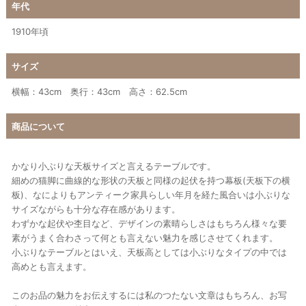
年代
1910年頃
サイズ
横幅：43cm 奥行：43cm 高さ：62.5cm
商品について
かなり小ぶりな天板サイズと言えるテーブルです。
細めの猫脚に曲線的な形状の天板と同様の起伏を持つ幕板(天板下の横
板)、なによりもアンティーク家具らしい年月を経た風合いは小ぶりな
サイズながらも十分な存在感があります。
わずかな起伏や杢目など、デザインの素晴らしさはもちろん様々な要
素がうまく合わさって何とも言えない魅力を感じさせてくれます。
小ぶりなテーブルとはいえ、天板高としては小ぶりなタイプの中では
高めとも言えます。
このお品の魅力をお伝えするには私のつたない文章はもちろん、お写