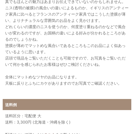
真でもほんとの魅力はあまりお伝えできていないのかもしれません。
ニス(透明の被膜)の風合いの違いによるものか、イギリスのアンティー
ク家具に比べるとフランスのアンティーク家具ではこうした塗膜が薄
い、よりナチュラルな雰囲気のお品をよく見かけます。
どれくらいの濃度のニスを使うのか、何度塗り重ねるのかなどで風合
いが変わるのですが、お国柄の違いによる好みが分かれるところがあ
るのでしょうかね。
塗膜が薄めでマットめな風合いであるところもこのお品によく似あっ
ているように思います。
店頭で現品をご覧いただくことも可能ですので、お写真をご覧いただ
いて何かを感じられたお客様はぜひご検討くださいね。
全体にマットめなツヤのお品になります。
天板に反りとふちにカケがありますのでお写真でご確認ください。
送料例
送料区分：宅配便 大
送料：3,300円 (北海道・沖縄を除く)