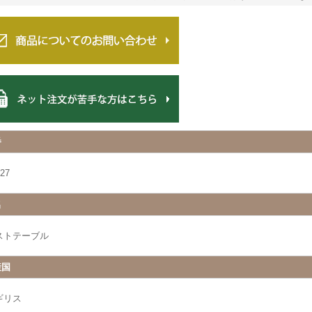
番
27
名
ストテーブル
産国
ギリス