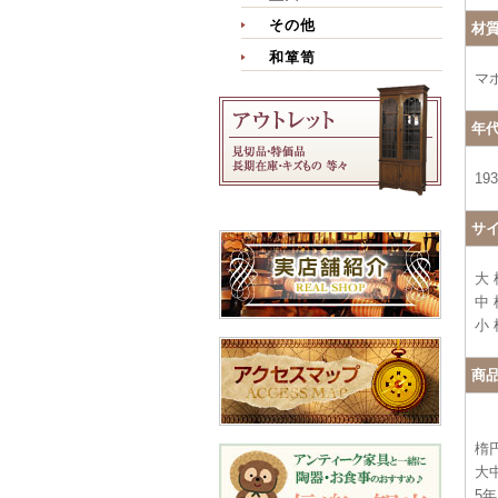
その他
材
和箪笥
マ
年
19
サ
大 
中 
小 
商
楕
大
5