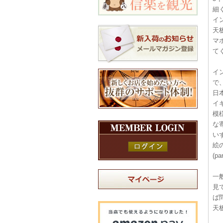
細
イ
天
マ
て
イ
で
日
イ
模
な
い
絵の
(p
一
見
ば
天