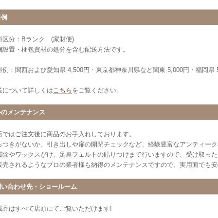
料例
料区分：Bランク (家財便)
梱設置・梱包資材の処分を含む配送方法です。
例：関西および愛知県 4,500円・東京都神奈川県など関東 5,000円・福岡県 5
送について詳しくは
こちら
をご覧ください。
心のメンテナンス
店ではご注文後に商品のお手入れしております。
らつきがないか、引き出しや扉の開閉チェックなど、経験豊富なアンティーク
掃除やワックスがけ、足裏フェルトの貼りつけまで行いますので、受け取った
販売されるようなプロの業者様も納得のメンテナンスですので、実用面でも安
問い合わせ先・ショールーム
載品はすべて店頭にてご覧いただけます!