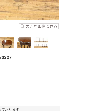
327
おります -----