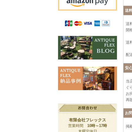
送
送
開
送料
配
安
当
ぐ
お
再
お
有限会社フレックス
営業時間
10時～17時
掲
木曜定休日