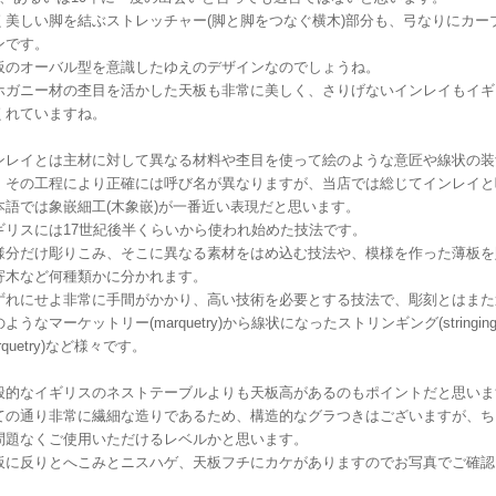
く美しい脚を結ぶストレッチャー(脚と脚をつなぐ横木)部分も、弓なりにカー
ンです。
板のオーバル型を意識したゆえのデザインなのでしょうね。
ホガニー材の杢目を活かした天板も非常に美しく、さりげないインレイもイギ
くれていますね。
ンレイとは主材に対して異なる材料や杢目を使って絵のような意匠や線状の装
、その工程により正確には呼び名が異なりますが、当店では総じてインレイと
本語では象嵌細工(木象嵌)が一番近い表現だと思います。
ギリスには17世紀後半くらいから使われ始めた技法です。
様分だけ彫りこみ、そこに異なる素材をはめ込む技法や、模様を作った薄板を貼る技
寄木など何種類かに分かれます。
ずれにせよ非常に手間がかかり、高い技術を必要とする技法で、彫刻とはまた
ようなマーケットリー(marquetry)から線状になったストリンギング(string
arquetry)など様々です。
般的なイギリスのネストテーブルよりも天板高があるのもポイントだと思いま
ての通り非常に繊細な造りであるため、構造的なグラつきはございますが、ち
問題なくご使用いただけるレベルかと思います。
板に反りとへこみとニスハゲ、天板フチにカケがありますのでお写真でご確認