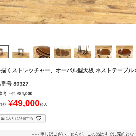
描くストレッチャー、オーバル型天板 ネストテーブル 80
品番号
80327
参考上代
¥
84,000
¥
49,000
価格
税込
お気に入りに登録する
----- 申し訳ございませんが、この品はすでに売約となって