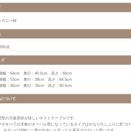
質
ホガニー材
代
30年頃
イズ
横幅：64cm 奥行：40.5cm 高さ：68cm
横幅：53cm 奥行：38cm 高さ：64.5cm
横幅：45cm 奥行：35cm 高さ：60.5cm
品について
円型の天板形状が珍しいネストテーブルです。
中小すべての天板がオーバル型になっているタイプはかなり久しぶりに見つけ
年、あるいは10年に一度の出会いと言っても過言ではないと思います。