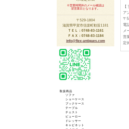
※営業時間外のメール確認は
【
翌営業日となります。
ア
〒5
〒529-1804
電話
滋賀県甲賀市信楽町勅旨1181
メー
ＴＥＬ：0748-83-1161
ＦＡＸ：0748-83-1184
営業
info@flex-antiques.com
定
取扱商品
ソファ
ショーケース
ブックケース
テーブル
チェスト
ビューロー
ドレッサー
キャビネット