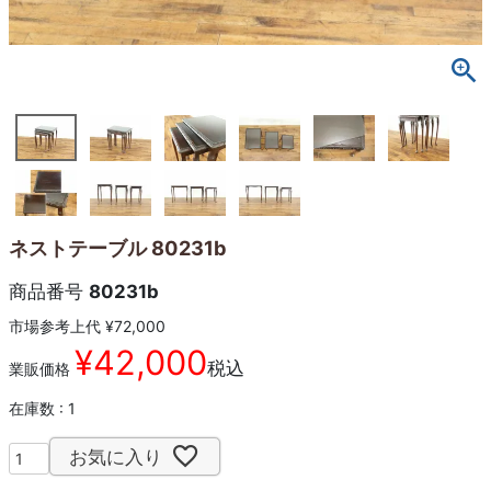
ネストテーブル 80231b
商品番号
80231b
市場参考上代
¥
72,000
¥
42,000
税込
業販価格
在庫数
1
お気に入り