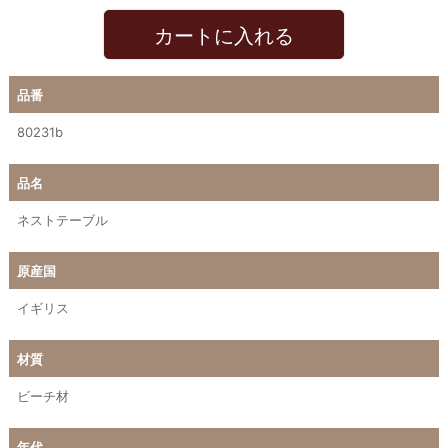
カートに入れる
品番
80231b
品名
ネストテーブル
原産国
イギリス
材質
ビーチ材
年代