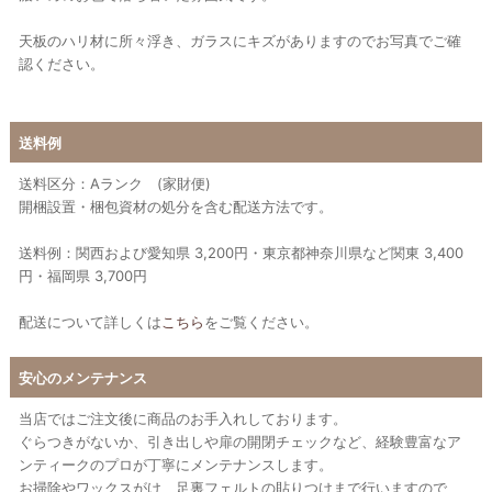
天板のハリ材に所々浮き、ガラスにキズがありますのでお写真でご確
認ください。
送料例
送料区分：Aランク (家財便)
開梱設置・梱包資材の処分を含む配送方法です。
送料例：関西および愛知県 3,200円・東京都神奈川県など関東 3,400
円・福岡県 3,700円
配送について詳しくは
こちら
をご覧ください。
安心のメンテナンス
当店ではご注文後に商品のお手入れしております。
ぐらつきがないか、引き出しや扉の開閉チェックなど、経験豊富なア
ンティークのプロが丁寧にメンテナンスします。
お掃除やワックスがけ、足裏フェルトの貼りつけまで行いますので、