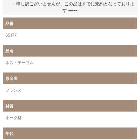
----- 申し訳ございませんが、この品はすでに売約となっておりま
す -----
品番
65177
品名
ネストテーブル
原産国
フランス
材質
オーク材
年代