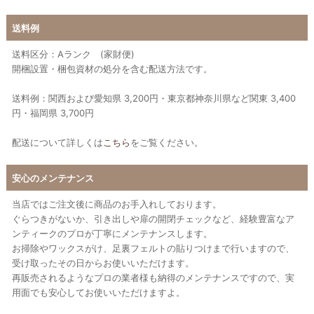
送料例
送料区分：Aランク (家財便)
開梱設置・梱包資材の処分を含む配送方法です。
送料例：関西および愛知県 3,200円・東京都神奈川県など関東 3,400
円・福岡県 3,700円
配送について詳しくは
こちら
をご覧ください。
安心のメンテナンス
当店ではご注文後に商品のお手入れしております。
ぐらつきがないか、引き出しや扉の開閉チェックなど、経験豊富なア
ンティークのプロが丁寧にメンテナンスします。
お掃除やワックスがけ、足裏フェルトの貼りつけまで行いますので、
受け取ったその日からお使いいただけます。
再販売されるようなプロの業者様も納得のメンテナンスですので、実
用面でも安心してお使いいただけますよ。