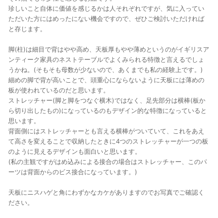
珍しいこと自体に価値を感じるかは人それぞれですが、気に入ってい
ただいた方にはめったにない機会ですので、ぜひご検討いただければ
と存じます。
脚(柱)は細目で背はやや高め、天板厚もやや薄めというのがイギリスア
ンティーク家具のネストテーブルでよくみられる特徴と言えるでしょ
うかね。(そもそも母数が少ないので、あくまでも私の経験上です。)
細めの脚で背が高いことで、頭重心にならないように天板には薄めの
板が使われているのだと思います。
ストレッチャー(脚と脚をつなぐ横木)ではなく、足先部分は横棒(板か
ら切り出したもの)になっているのもデザイン的な特徴になっていると
思います。
背面側にはストレッチャーとも言える横棒がついていて、これをあえ
て高さを変えることで収納したときに4つのストレッチャーが一つの板
のように見えるデザインも面白いと思います。
(私の主観ですがはめ込みによる接合の場合はストレッチャー、このパ
ーツは背面からのビス接合になっています。)
天板にニスハゲと角にわずかなカケがありますのでお写真でご確認く
ださい。