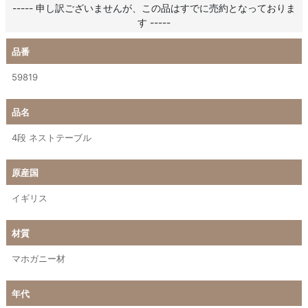
----- 申し訳ございませんが、この品はすでに売約となっておりま
す -----
品番
59819
品名
4段 ネストテーブル
原産国
イギリス
材質
マホガニー材
年代