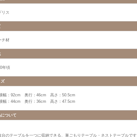
ギリス
質
ーチ材
代
40年頃
イズ
横幅：92cm 奥行：46cm 高さ：50.5cm
横幅：44cm 奥行：36cm 高さ：47.5cm
品について
数台のテーブルを一つに収納できる、巣ごもりテーブル・ネストテーブルです