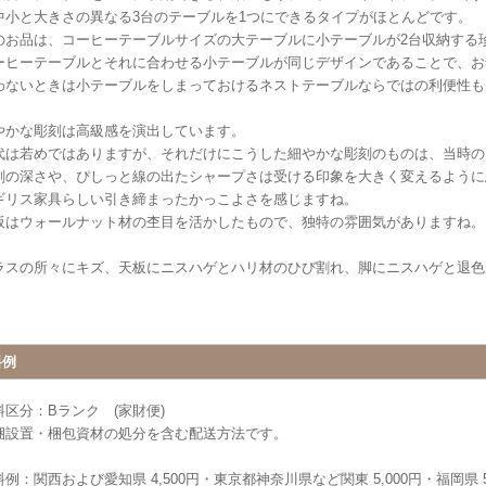
中小と大きさの異なる3台のテーブルを1つにできるタイプがほとんどです。
のお品は、コーヒーテーブルサイズの大テーブルに小テーブルが2台収納する
ーヒーテーブルとそれに合わせる小テーブルが同じデザインであることで、お
わないときは小テーブルをしまっておけるネストテーブルならではの利便性も
やかな彫刻は高級感を演出しています。
代は若めではありますが、それだけにこうした細やかな彫刻のものは、当時の
刻の深さや、ぴしっと線の出たシャープさは受ける印象を大きく変えるように
ギリス家具らしい引き締まったかっこよさを感じますね。
板はウォールナット材の杢目を活かしたもので、独特の雰囲気がありますね。
ラスの所々にキズ、天板にニスハゲとハリ材のひび割れ、脚にニスハゲと退色
。
料例
料区分：Bランク (家財便)
梱設置・梱包資材の処分を含む配送方法です。
例：関西および愛知県 4,500円・東京都神奈川県など関東 5,000円・福岡県 5