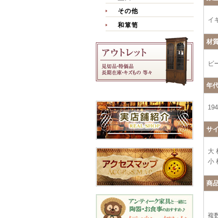
その他
イ
和箪笥
材
ビ
年
19
サ
大 
小 
商
複