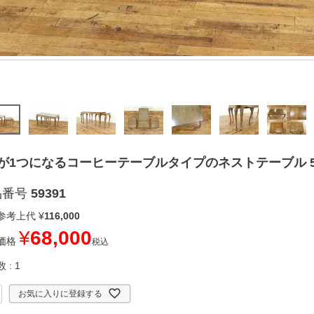
が1つになるコーヒーテーブルタイプのネストテーブル 59
品番号
59391
参考上代
¥
116,000
¥
68,000
価格
税込
数
1
お気に入りに登録する