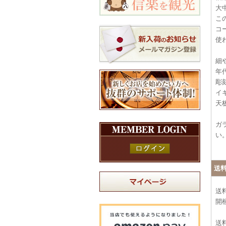
大
こ
コ
使
細
年
彫
イ
天
ガ
い
送
送
開
送料