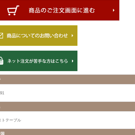
番
91
名
ストテーブル
産国