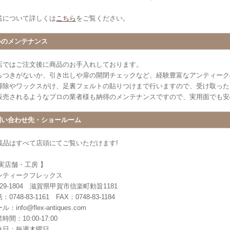
送について詳しくは
こちら
をご覧ください。
心のメンテナンス
店ではご注文後に商品のお手入れしております。
らつきがないか、引き出しや扉の開閉チェックなど、経験豊富なアンティーク
掃除やワックスがけ、足裏フェルトの貼りつけまで行いますので、受け取った
販売されるようなプロの業者様も納得のメンテナンスですので、実用面でも安
問い合わせ先・ショールーム
載品はすべて店頭にてご覧いただけます!
 実店舗・工房 】
ンティークフレックス
29-1804 滋賀県甲賀市信楽町勅旨1181
：0748-83-1161 FAX：0748-83-1184
ル：info@flex-antiques.com
時間：10:00-17:00
休日：毎週木曜日