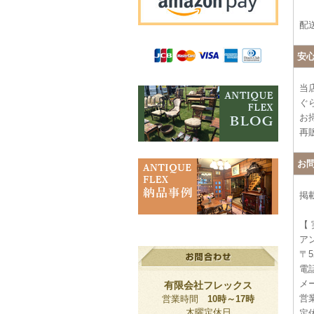
配
安
当
ぐ
お
再
お
掲
【
ア
〒5
電話
メー
有限会社フレックス
営業
営業時間
10時～17時
木曜定休日
定