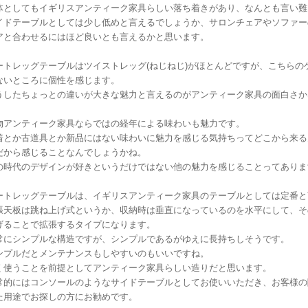
体としてもイギリスアンティーク家具らしい落ち着きがあり、なんとも言い難
イドテーブルとしては少し低めと言えるでしょうか、サロンチェアやソファー
アと合わせるにはほど良いとも言えるかと思います。
ートレッグテーブルはツイストレッグ(ねじねじ)がほとんどですが、こちらの
ないところに個性を感じます。
うしたちょっとの違いが大きな魅力と言えるのがアンティーク家具の面白さか
物アンティーク家具ならではの経年による味わいも魅力です。
着とか古道具とか新品にはない味わいに魅力を感じる気持ちってどこから来る
だから感じることなんでしょうかね。
の時代のデザインが好きというだけではない他の魅力を感じることってありま
ートレッグテーブルは、イギリスアンティーク家具のテーブルとしては定番と
張天板は跳ね上げ式というか、収納時は垂直になっているのを水平にして、そ
げることで拡張するタイプになります。
常にシンプルな構造ですが、シンプルであるがゆえに長持ちしそうです。
ンプルだとメンテナンスもしやすいのもいいですね。
く使うことを前提としてアンティーク家具らしい造りだと思います。
常的にはコンソールのようなサイドテーブルとしてお使いいただき、お客様の
た用途でお探しの方にお勧めです。