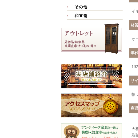
その他
イ
和箪笥
材
オ
年
19
サ
幅：
商
天
彫