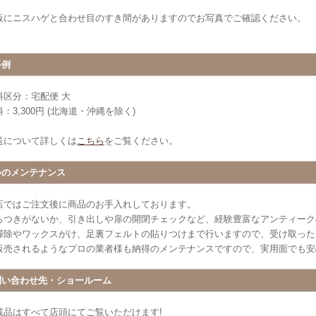
板にニスハゲと合わせ目のすき間がありますのでお写真でご確認ください。
料例
料区分：宅配便 大
：3,300円 (北海道・沖縄を除く)
送について詳しくは
こちら
をご覧ください。
心のメンテナンス
店ではご注文後に商品のお手入れしております。
らつきがないか、引き出しや扉の開閉チェックなど、経験豊富なアンティーク
掃除やワックスがけ、足裏フェルトの貼りつけまで行いますので、受け取った
販売されるようなプロの業者様も納得のメンテナンスですので、実用面でも安
問い合わせ先・ショールーム
載品はすべて店頭にてご覧いただけます!