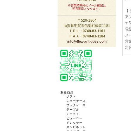
※営業時間外のメール確認は
翌営業日となります。
【
ア
〒529-1804
〒5
滋賀県甲賀市信楽町勅旨1181
電話
ＴＥＬ：0748-83-1161
メー
ＦＡＸ：0748-83-1184
営業
info@flex-antiques.com
定
取扱商品
ソファ
ショーケース
ブックケース
テーブル
チェスト
ビューロー
ドレッサー
キャビネット