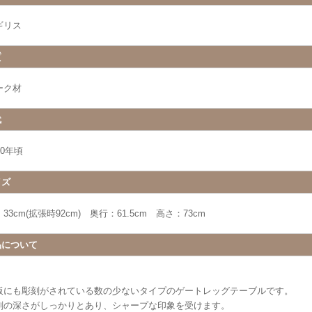
ギリス
質
ーク材
代
20年頃
イズ
33cm(拡張時92cm) 奥行：61.5cm 高さ：73cm
品について
板にも彫刻がされている数の少ないタイプのゲートレッグテーブルです。
刻の深さがしっかりとあり、シャープな印象を受けます。