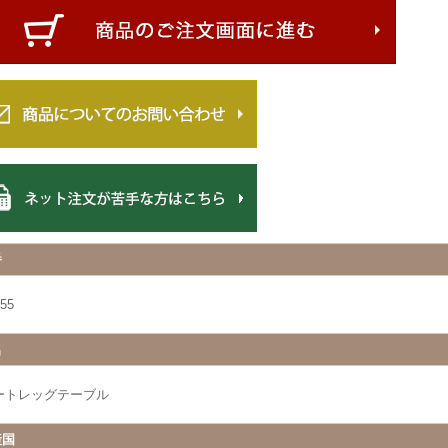
番
55
名
ートレッグテーブル
産国