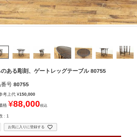
のある彫刻、ゲートレッグテーブル 80755
品番号
80755
参考上代
¥
150,000
¥
88,000
価格
税込
数
1
お気に入りに登録する