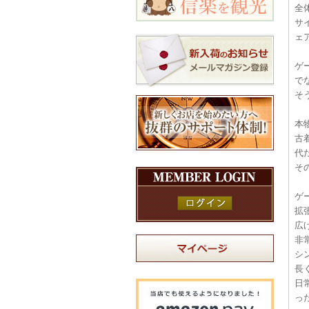
全
サ
ェ
ゲ
で
そ
本
古
代
そ
ゲ
拡
広
非
シ
長
日
っ