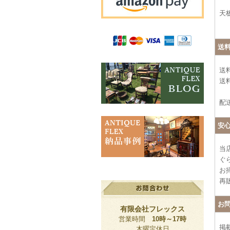
天
送
送
送料
配
安
当
ぐ
お
再
お
有限会社フレックス
営業時間
10時～17時
掲
木曜定休日