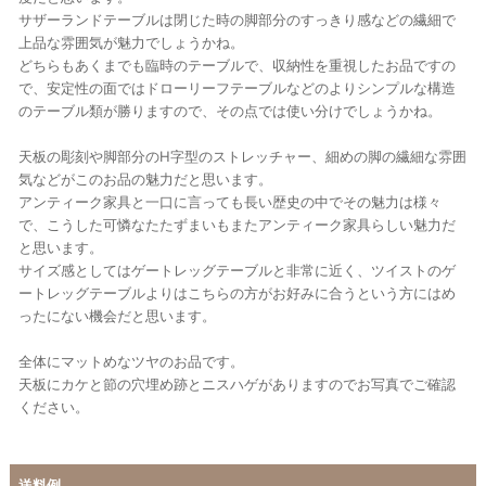
サザーランドテーブルは閉じた時の脚部分のすっきり感などの繊細で
上品な雰囲気が魅力でしょうかね。
どちらもあくまでも臨時のテーブルで、収納性を重視したお品ですの
で、安定性の面ではドローリーフテーブルなどのよりシンプルな構造
のテーブル類が勝りますので、その点では使い分けでしょうかね。
天板の彫刻や脚部分のH字型のストレッチャー、細めの脚の繊細な雰囲
気などがこのお品の魅力だと思います。
アンティーク家具と一口に言っても長い歴史の中でその魅力は様々
で、こうした可憐なたたずまいもまたアンティーク家具らしい魅力だ
と思います。
サイズ感としてはゲートレッグテーブルと非常に近く、ツイストのゲ
ートレッグテーブルよりはこちらの方がお好みに合うという方にはめ
ったにない機会だと思います。
全体にマットめなツヤのお品です。
天板にカケと節の穴埋め跡とニスハゲがありますのでお写真でご確認
ください。
送料例