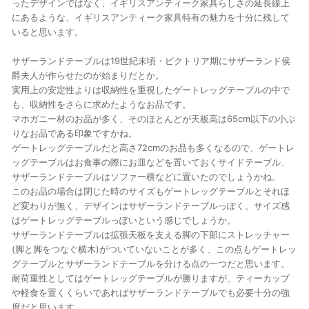
ったデザインではなく、イギリスアンティーク家具らしさの延長線上
にあるような、イギリスアンティーク家具特有の魅力を十分に残して
いると思います。
サザーランドテーブルは19世紀末頃・ビクトリア期にサザーランド侯
爵夫人が作らせたのが始まりだとか。
実用上の安定性よりは収納性を重視したゲートレッグテーブルの中で
も、収納性をさらに求めたようなお品です。
マホガニー材のお品が多く、そのほとんどが天板高は65cm以下の小ぶ
りなお品である印象ですかね。
ゲートレッグテーブルだと高さ72cmのお品も多くなるので、ゲートレ
ッグテーブルはお食事の際にお皿などを置いておくサイドテーブル、
サザーランドテーブルはソファー横などに置いたのでしょうかね。
このお品の場合は閉じた時のサイズもゲートレッグテーブルとそれほ
ど変わりが無く、デザインはサザーランドテーブルっぽく、サイズ感
はゲートレッグテーブルっぽいという感じでしょうか。
サザーランドテーブルは拡張天板を支える脚の下部にストレッチャー
(脚と脚をつなぐ横木)がついていないことが多く、この点もゲートレッ
グテーブルとサザーランドテーブルを分ける点の一つだと思います。
耐荷重性としてはゲートレッグテーブルが勝りますが、ティーカップ
や軽食を置くくらいであればサザーランドテーブルでも必要十分の強
度だと思います。