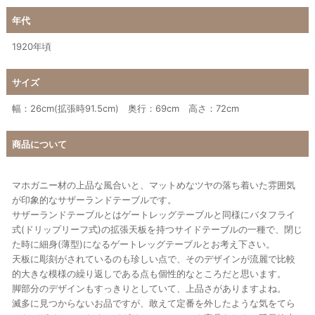
年代
1920年頃
サイズ
幅：26cm(拡張時91.5cm) 奥行：69cm 高さ：72cm
商品について
マホガニー材の上品な風合いと、マットめなツヤの落ち着いた雰囲気
が印象的なサザーランドテーブルです。
サザーランドテーブルとはゲートレッグテーブルと同様にバタフライ
式(ドリップリーフ式)の拡張天板を持つサイドテーブルの一種で、閉じ
た時に細身(薄型)になるゲートレッグテーブルとお考え下さい。
天板に彫刻がされているのも珍しい点で、そのデザインが流麗で比較
的大きな模様の繰り返しである点も個性的なところだと思います。
脚部分のデザインもすっきりとしていて、上品さがありますよね。
滅多に見つからないお品ですが、敢えて定番を外したような気をてら