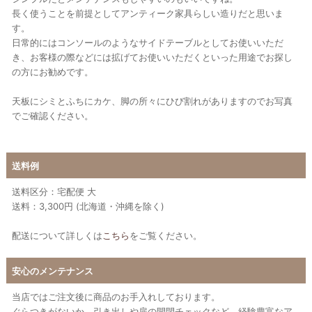
長く使うことを前提としてアンティーク家具らしい造りだと思いま
す。
日常的にはコンソールのようなサイドテーブルとしてお使いいただ
き、お客様の際などには拡げてお使いいただくといった用途でお探し
の方にお勧めです。
天板にシミとふちにカケ、脚の所々にひび割れがありますのでお写真
でご確認ください。
送料例
送料区分：宅配便 大
送料：3,300円 (北海道・沖縄を除く)
配送について詳しくは
こちら
をご覧ください。
安心のメンテナンス
当店ではご注文後に商品のお手入れしております。
ぐらつきがないか、引き出しや扉の開閉チェックなど、経験豊富なア