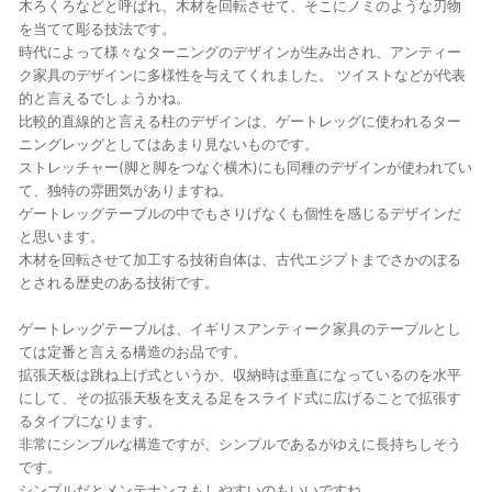
木ろくろなどと呼ばれ、木材を回転させて、そこにノミのような刃物
を当てて彫る技法です。
時代によって様々なターニングのデザインが生み出され、アンティー
ク家具のデザインに多様性を与えてくれました。 ツイストなどが代表
的と言えるでしょうかね。
比較的直線的と言える柱のデザインは、ゲートレッグに使われるター
ニングレッグとしてはあまり見ないものです。
ストレッチャー(脚と脚をつなぐ横木)にも同種のデザインが使われてい
て、独特の雰囲気がありますね。
ゲートレッグテーブルの中でもさりげなくも個性を感じるデザインだ
と思います。
木材を回転させて加工する技術自体は、古代エジプトまでさかのぼる
とされる歴史のある技術です。
ゲートレッグテーブルは、イギリスアンティーク家具のテーブルとし
ては定番と言える構造のお品です。
拡張天板は跳ね上げ式というか、収納時は垂直になっているのを水平
にして、その拡張天板を支える足をスライド式に広げることで拡張す
るタイプになります。
非常にシンプルな構造ですが、シンプルであるがゆえに長持ちしそう
です。
シンプルだとメンテナンスもしやすいのもいいですね。