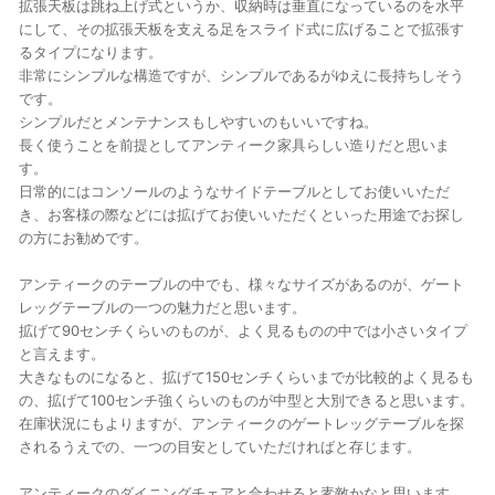
拡張天板は跳ね上げ式というか、収納時は垂直になっているのを水平
にして、その拡張天板を支える足をスライド式に広げることで拡張す
るタイプになります。
非常にシンプルな構造ですが、シンプルであるがゆえに長持ちしそう
です。
シンプルだとメンテナンスもしやすいのもいいですね。
長く使うことを前提としてアンティーク家具らしい造りだと思いま
す。
日常的にはコンソールのようなサイドテーブルとしてお使いいただ
き、お客様の際などには拡げてお使いいただくといった用途でお探し
の方にお勧めです。
アンティークのテーブルの中でも、様々なサイズがあるのが、ゲート
レッグテーブルの一つの魅力だと思います。
拡げて90センチくらいのものが、よく見るものの中では小さいタイプ
と言えます。
大きなものになると、拡げて150センチくらいまでが比較的よく見るも
の、拡げて100センチ強くらいのものが中型と大別できると思います。
在庫状況にもよりますが、アンティークのゲートレッグテーブルを探
されるうえでの、一つの目安としていただければと存じます。
アンティークのダイニングチェアと合わせると素敵かなと思います。