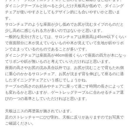
ダイニングテーブルと比べると少しだけ天板高が低めで、ダイニング
チェアが使いやすさとしてもデザイン的にも合いやすいかと思いま
す。
サロンチェアのような座面が少し低めでお尻が沈むタイプのものだと
少し高めに感じられる方が多いのではないかと思います。
一般的な見分け方としては、サロンチェアは座面高は45cm以下くらい
で座面部分に木が見えていないものや木が見えていて生地が鋲やリボ
ンで止まっているのものであることが多いです。
ダイニングチェアは座面高が46cm前後くらいで座面の四方が木になっ
てリボンや鋲が無いものと考えていいただければと思います。
座面の高さやお尻の沈み具合以外では、お尻が沈むことで背もたれ側
に重心のかかるサロンチェア、お尻が沈まず背を伸ばして座るのに適
したダイニングチェアという感じでしょうかね。
テーブルの高さのお好みやチェアに座って過ごす時間の長さによって
も変わるかと思いますが、ゲートレッグテーブルに合わせるチェア選
びの一つの基準としていただければと思います。
天板はニスの再塗装が施されています。
足のストレッチャーにひび割れ、天板に反りがありますのでお写真で
ご確認ください。