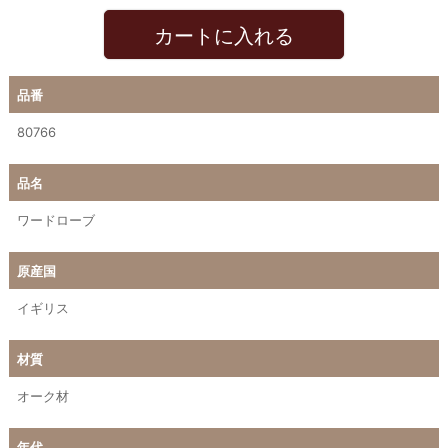
カートに入れる
品番
80766
品名
ワードローブ
原産国
イギリス
材質
オーク材
年代