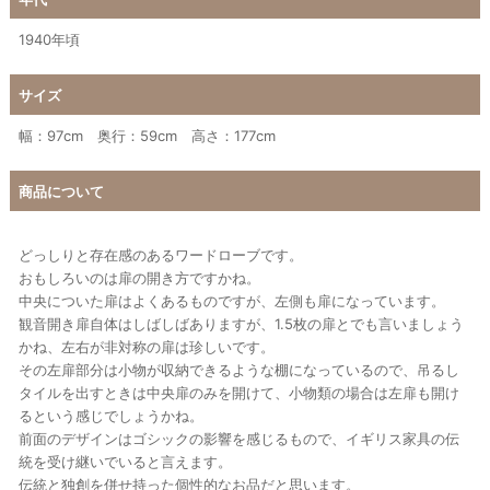
1940年頃
サイズ
幅：97cm 奥行：59cm 高さ：177cm
商品について
どっしりと存在感のあるワードローブです。
おもしろいのは扉の開き方ですかね。
中央についた扉はよくあるものですが、左側も扉になっています。
観音開き扉自体はしばしばありますが、1.5枚の扉とでも言いましょう
かね、左右が非対称の扉は珍しいです。
その左扉部分は小物が収納できるような棚になっているので、吊るし
タイルを出すときは中央扉のみを開けて、小物類の場合は左扉も開け
るという感じでしょうかね。
前面のデザインはゴシックの影響を感じるもので、イギリス家具の伝
統を受け継いでいると言えます。
伝統と独創を併せ持った個性的なお品だと思います。