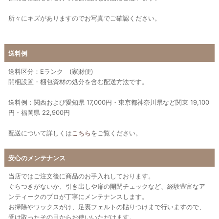
所々にキズがありますのでお写真でご確認ください。
送料例
送料区分：Eランク (家財便)
開梱設置・梱包資材の処分を含む配送方法です。
送料例：関西および愛知県 17,000円・東京都神奈川県など関東 19,100
円・福岡県 22,900円
配送について詳しくは
こちら
をご覧ください。
安心のメンテナンス
当店ではご注文後に商品のお手入れしております。
ぐらつきがないか、引き出しや扉の開閉チェックなど、経験豊富なア
ンティークのプロが丁寧にメンテナンスします。
お掃除やワックスがけ、足裏フェルトの貼りつけまで行いますので、
受け取ったその日からお使いいただけます。