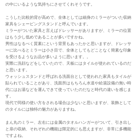
の中にいるような気持ちにさせてくれそうです。
こうした比較的背が高めで、全体としては細身のミラーがついた収納
家具をシェービングスタンドと呼んでいます。
ミラーがついた家具と言えばドレッサーがありますが、ミラーの位置
はもう少し低めであることが多いですかね。
男性はなるべく質素にという背景もあったかと思いますが、ドレッサ
ーに比べるとミラーは小さ目で、全体としてもどことなく簡素な印象
を受けるようなお品が多いように思います。。
実際に洗顔などをしていたので、天板にはタイルが使われているのだ
と思います。
ウォッシュスタンドと呼ばれる洗面台として使われた家具もタイルが
貼られていることがあり、洗面所はもちろん水道や給湯設備の無い時
代にはお湯などを運んできて使っていたのだなと時代の違いを感じま
す。
現代で同様の使い方をされる場合は少ないと思いますが、装飾として
のタイルには独特の魅力がありますね。
まん丸のミラー、左右には金属のタオルハンガーがついて、引き出し
と扉の収納、それぞれの機能は限定的にも思えますが、非常に多機能
ですよね。