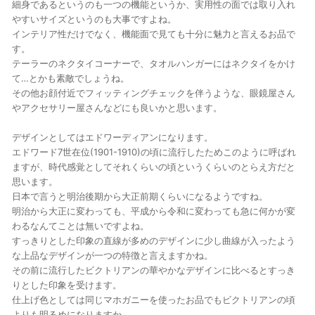
細身であるというのも一つの機能というか、実用性の面では取り入れ
やすいサイズというのも大事ですよね。
インテリア性だけでなく、機能面で見ても十分に魅力と言えるお品で
す。
テーラーのネクタイコーナーで、タオルハンガーにはネクタイをかけ
て…とかも素敵でしょうね。
その他お顔付近でフィッティングチェックを伴うような、眼鏡屋さん
やアクセサリー屋さんなどにも良いかと思います。
デザインとしてはエドワーディアンになります。
エドワード7世在位(1901-1910)の頃に流行したためこのように呼ばれ
ますが、時代感覚としてそれくらいの頃というくらいのとらえ方だと
思います。
日本で言うと明治後期から大正前期くらいになるようですね。
明治から大正に変わっても、平成から令和に変わっても急に何かが変
わるなんてことは無いですよね。
すっきりとした印象の直線が多めのデザインに少し曲線が入ったよう
な上品なデザインが一つの特徴と言えますかね。
その前に流行したビクトリアンの華やかなデザインに比べるとすっき
りとした印象を受けます。
仕上げ色としては同じマホガニーを使ったお品でもビクトリアンの頃
よりも明るめになりますか。