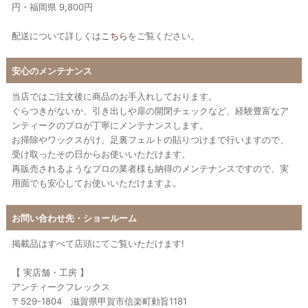
円・福岡県 9,800円
配送について詳しくは
こちら
をご覧ください。
安心のメンテナンス
当店ではご注文後に商品のお手入れしております。
ぐらつきがないか、引き出しや扉の開閉チェックなど、経験豊富なア
ンティークのプロが丁寧にメンテナンスします。
お掃除やワックスがけ、足裏フェルトの貼りつけまで行いますので、
受け取ったその日からお使いいただけます。
再販売されるようなプロの業者様も納得のメンテナンスですので、実
用面でも安心してお使いいただけますよ。
お問い合わせ先・ショールーム
掲載品はすべて店頭にてご覧いただけます!
【 実店舗・工房 】
アンティークフレックス
〒529-1804 滋賀県甲賀市信楽町勅旨1181