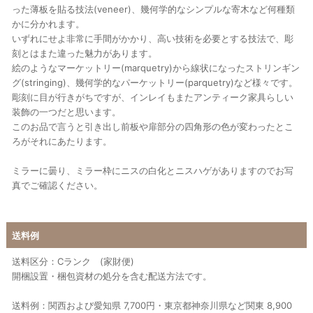
った薄板を貼る技法(veneer)、幾何学的なシンプルな寄木など何種類
かに分かれます。
いずれにせよ非常に手間がかかり、高い技術を必要とする技法で、彫
刻とはまた違った魅力があります。
絵のようなマーケットリー(marquetry)から線状になったストリンギン
グ(stringing)、幾何学的なパーケットリー(parquetry)など様々です。
彫刻に目が行きがちですが、インレイもまたアンティーク家具らしい
装飾の一つだと思います。
このお品で言うと引き出し前板や扉部分の四角形の色が変わったとこ
ろがそれにあたります。
ミラーに曇り、ミラー枠にニスの白化とニスハゲがありますのでお写
真でご確認ください。
送料例
送料区分：Cランク (家財便)
開梱設置・梱包資材の処分を含む配送方法です。
送料例：関西および愛知県 7,700円・東京都神奈川県など関東 8,900