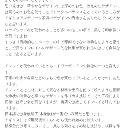
思い返せば 華やかなデザインには深めのお色、控えめなデザインに
は明るめのお色を使うことでトータルバランスをとっているところが
イギリスアンティーク家具のデザインの秀逸さをあらわしているのか
なと思います。
ローズウッド材が使われることが多いのもこの頃で、美しく印象強い
杢目ですよね。
すっきり直線的なシルエットの中で彫刻ではない装飾をしようと思う
と、杢目やインレイへのデザイン的な比重が置かれるのはごく自然な
ことであると思います。
インレイが使われているのもエドワーディアンの特徴の一つと言えま
す。
下扉の中央や各扉などのふちで色が変わっているところがそれにあた
ります。
インレイとは主材に対して異なる材料や杢目を使って絵のような意匠
や線状の装飾など様々なデザインを作り出す技法で、その工程により
正確には呼び名が異なりますが、当店では総じてインレイと呼んでお
ります。
日本語では象嵌細工(木象嵌)が一番近い表現だと思います。
イギリスには17世紀後半くらいから使われ始めた技法です。
模様分だけ彫りこみ、そこに異なる素材をはめ込む技法や、模様を作