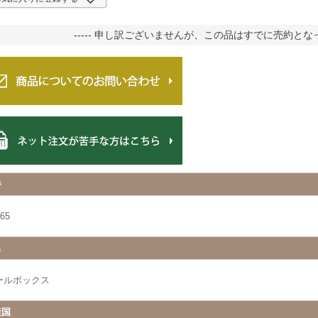
----- 申し訳ございませんが、この品はすでに売約となって
番
65
名
ールボックス
産国