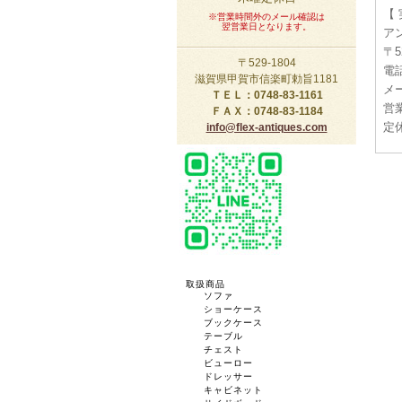
【
※営業時間外のメール確認は
翌営業日となります。
ア
〒5
〒529-1804
電話
滋賀県甲賀市信楽町勅旨1181
メー
ＴＥＬ：0748-83-1161
営業
ＦＡＸ：0748-83-1184
定
info@flex-antiques.com
取扱商品
ソファ
ショーケース
ブックケース
テーブル
チェスト
ビューロー
ドレッサー
キャビネット