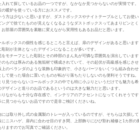
を入れて探しているお品の一つですが、なかなか見つからないのが実情です。
炭の暖炉を使っている方におススメです。
いう方は少ないと思いますが、ダストボックスやナイトテーブルとしてお使い
ビングで捨てたものが見えなくなるようなダストボックスってあまりピンとく
、お部屋の雰囲気を素敵に変えながら実用性もあるお品だと思います。
ールボックスの個性を感じるところと言えば、扉のデザインがあると思います
に彫刻が主体となったデザインになることが多いです。
花をモチーフとした彫刻とその枠部のまん丸が可憐な雰囲気を演出しています
そのものは厚みのある無垢材で構成されていて、その起伏が高級感を感じさせ
板上のベランダのような装飾も印象的で、小さなパーツをいくつも組み合わせ
として使った場合に置いたものが転がり落ちたりしないのも便利そうですね。
まり見つからないコールボックスの中でも特に小ぶりというだけでも魅力も希
のデザインと造りのお品であるというのは大きな魅力だと思います。
ぶりながらも十分な存在感で、インテリアのアクセントになってくれそうです
多に見つからないお品ですので是非ご検討くださいね。
内には取り外し式の金属製のトレーが入っているのですが、そちらは欠損して
板にニスハゲ、扉内に合わせ目のすき間、上部飾りにひび割れ補修と1カ所の擬
ありますのでお写真でご確認ください。