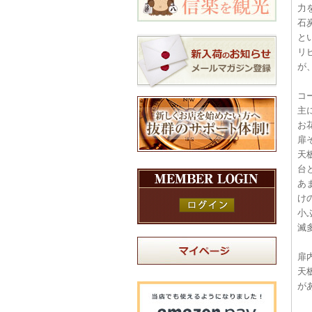
力
石
と
リ
が
コ
主
お
扉
天
台
あ
け
小
滅
扉
天
が