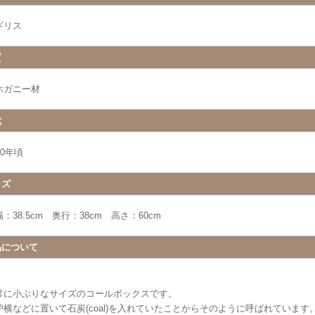
ギリス
質
ホガニー材
代
20年頃
イズ
：38.5cm 奥行：38cm 高さ：60cm
品について
常に小ぶりなサイズのコールボックスです。
炉横などに置いて石炭(coal)を入れていたことからそのように呼ばれています