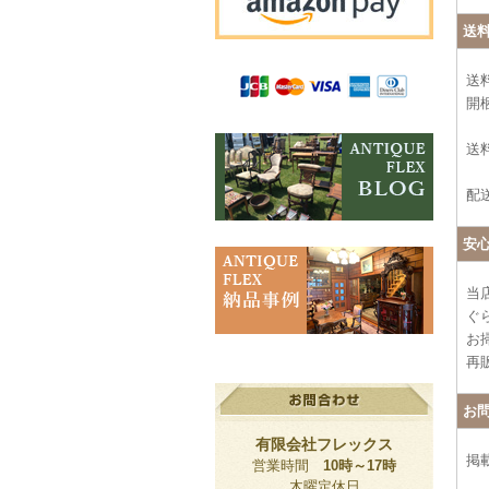
送
送
開
送料
配
安
当
ぐ
お
再
お
有限会社フレックス
掲
営業時間
10時～17時
木曜定休日