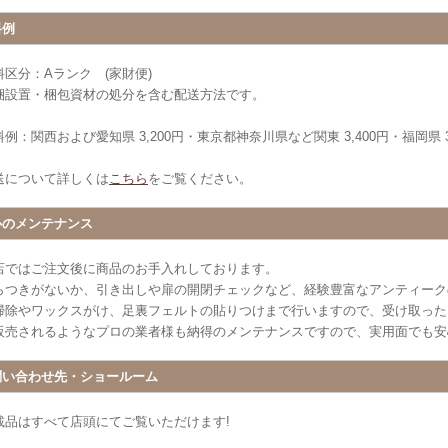
料例
料区分：Aランク (家財便)
梱設置・梱包資材の処分を含む配送方法です。
例：関西および愛知県 3,200円・東京都神奈川県など関東 3,400円・福岡県 3
送について詳しくは
こちら
をご覧ください。
心のメンテナンス
店ではご注文後に商品のお手入れしております。
らつきがないか、引き出しや扉の開閉チェックなど、経験豊富なアンティーク
掃除やワックスがけ、足裏フェルトの貼りつけまで行いますので、受け取った
販売されるようなプロの業者様も納得のメンテナンスですので、実用面でも安
問い合わせ先・ショールーム
載品はすべて店頭にてご覧いただけます!