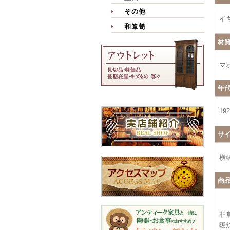
その他
イ
和箪笥
材
マ
年
19
サ
横幅
商
非
暖