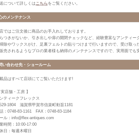
送について詳しくは
こちら
をご覧ください。
心のメンテナンス
店ではご注文後に商品のお手入れしております。
らつきがないか、引き出しや扉の開閉チェックなど、経験豊富なアンティー
掃除やワックスがけ、足裏フェルトの貼りつけまで行いますので、受け取っ
販売されるようなプロの業者様も納得のメンテナンスですので、実用面でも
問い合わせ先・ショールーム
載品はすべて店頭にてご覧いただけます!
 実店舗・工房 】
ンティークフレックス
529-1804 滋賀県甲賀市信楽町勅旨1181
：0748-83-1161 FAX：0748-83-1184
ル：info@flex-antiques.com
業時間：10:00-17:00
休日：毎週木曜日