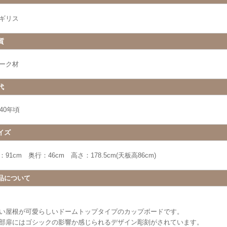
ギリス
質
ーク材
代
940年頃
イズ
：91cm 奥行：46cm 高さ：178.5cm(天板高86cm)
品について
い屋根が可愛らしいドームトップタイプのカップボードです。
部扉にはゴシックの影響か感じられるデザイン彫刻がされています。