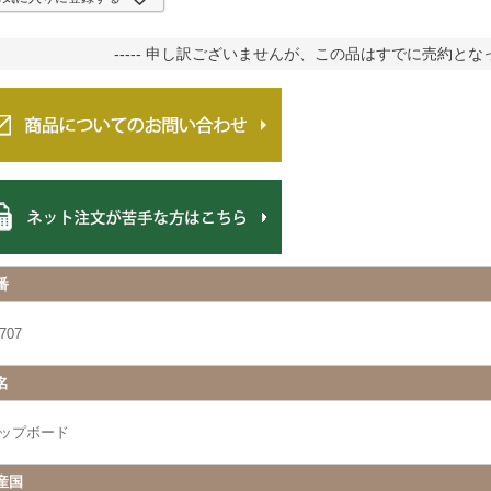
----- 申し訳ございませんが、この品はすでに売約となって
番
707
名
ップボード
産国