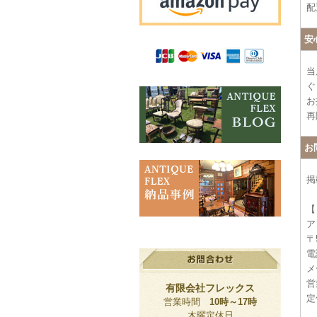
配
安
当
ぐ
お
再
お
掲
【
ア
〒
電話
メー
営
有限会社フレックス
定
営業時間
10時～17時
木曜定休日