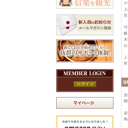
デ
上
見
可
蝶
木
お
上
所
送
送
開
送
商