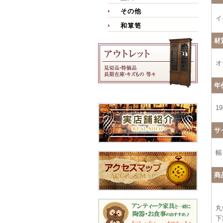
その他
イ
和箪笥
材
オ
年
1
サ
幅
商
丸
下