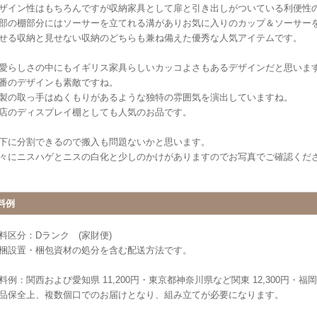
ザイン性はもちろんですが収納家具として扉と引き出しがついている利便性
部の棚部分にはソーサーを立てれる溝がありお気に入りのカップ＆ソーサー
せる収納と見せない収納のどちらも兼ね備えた優秀な人気アイテムです。
愛らしさの中にもイギリス家具らしいカッコよさもあるデザインだと思いま
番のデザインも素敵ですね。
製の取っ手はぬくもりがあるような独特の雰囲気を演出していますね。
店のディスプレイ棚としても人気のお品です。
下に分割できるので搬入も問題ないかと思います。
々にニスハゲとニスの白化と少しのかけがありますのでお写真でご確認くだ
料例
料区分：Dランク (家財便)
梱設置・梱包資材の処分を含む配送方法です。
料例：関西および愛知県 11,200円・東京都神奈川県など関東 12,300円・福岡県 
品保全上、複数個口でのお届けとなり、組み立てが必要になります。