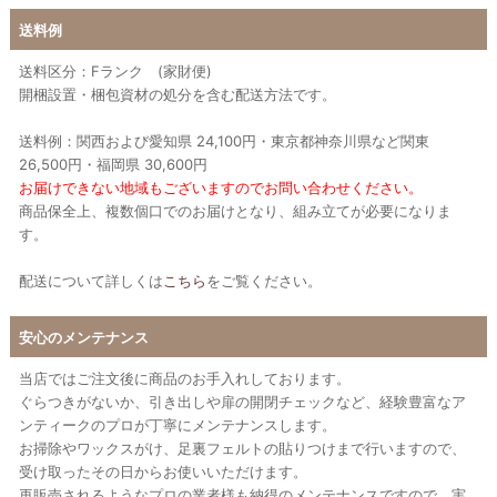
送料例
送料区分：Fランク (家財便)
開梱設置・梱包資材の処分を含む配送方法です。
送料例：関西および愛知県 24,100円・東京都神奈川県など関東
26,500円・福岡県 30,600円
お届けできない地域もございますのでお問い合わせください。
商品保全上、複数個口でのお届けとなり、組み立てが必要になりま
す。
配送について詳しくは
こちら
をご覧ください。
安心のメンテナンス
当店ではご注文後に商品のお手入れしております。
ぐらつきがないか、引き出しや扉の開閉チェックなど、経験豊富なア
ンティークのプロが丁寧にメンテナンスします。
お掃除やワックスがけ、足裏フェルトの貼りつけまで行いますので、
受け取ったその日からお使いいただけます。
再販売されるようなプロの業者様も納得のメンテナンスですので、実