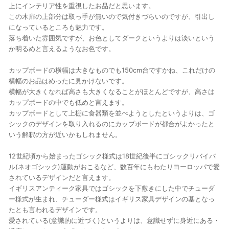
上にインテリア性を重視したお品だと思います。
この木扉の上部分は取っ手が無いので気付きづらいのですが、引出し
になっているところも魅力です。
落ち着いた雰囲気ですが、お色としてダークというよりは淡いという
か明るめと言えるようなお色です。
カップボードの横幅は大きなものでも150cm台ですかね、これだけの
横幅のお品はめったに見かけないです。
横幅が大きくなれば高さも大きくなることがほとんどですが、高さは
カップボードの中でも低めと言えます。
カップボードとして上棚に食器類を並べようとしたというよりは、ゴ
シックのデザインを取り入れるのにカップボードが都合がよかったと
いう解釈の方が近いかもしれません。
12世紀頃から始まったゴシック様式は18世紀後半にゴシックリバイバ
ル(ネオゴシック)運動がおこるなど、数百年にもわたりヨーロッパで愛
されているデザインだと言えます。
イギリスアンティーク家具ではゴシックを下敷きにした中でチューダ
ー様式が生まれ、チューダー様式はイギリス家具デザインの基となっ
たとも言われるデザインです。
愛されている(意識的に近づく)というよりは、意識せずに身近にある・