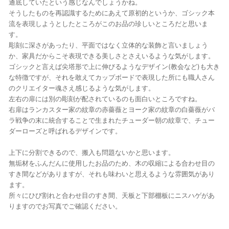
通底していたという感じなんでしょうかね。
そうしたものを再認識するためにあえて原初的というか、ゴシック本
流を表現しようとしたところがこのお品の珍しいところだと思いま
す。
彫刻に深さがあったり、平面ではなく立体的な装飾と言いましょう
か、家具だからこそ表現できる美しさとさえいるような気がします。
ゴシックと言えば尖塔形で上に伸びるようなデザイン(教会など)も大き
な特徴ですが、それを敢えてカップボードで表現した所にも職人さん
のクリエイター魂さえ感じるような気がします。
左右の扉には別の彫刻が配されているのも面白いところですね。
右扉はランカスター家の紋章の赤薔薇とヨーク家の紋章の白薔薇がバ
ラ戦争の末に統合することで生まれたチューダー朝の紋章で、チュー
ダーローズと呼ばれるデザインです。
上下に分割できるので、搬入も問題ないかと思います。
無垢材をふんだんに使用したお品のため、木の収縮による合わせ目の
すき間などがありますが、それも味わいと思えるような雰囲気があり
ます。
所々にひび割れと合わせ目のすき間、天板と下部棚板にニスハゲがあ
りますのでお写真でご確認ください。