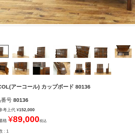
COL(アーコール) カップボード 80136
品番号
80136
参考上代
¥
152,000
¥
89,000
価格
税込
数
1