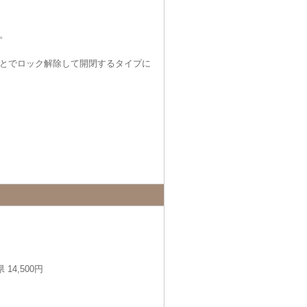
。
とでロック解除して開閉するタイプに
14,500円