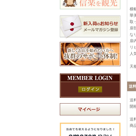
横
華
取
扉
な
扉
リ
人
天
送
送
開
送料
商