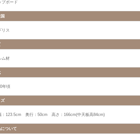
ップボード
産国
ギリス
質
ルム材
代
40年頃
イズ
：123.5cm 奥行：50cm 高さ：166cm(中天板高84cm)
品について