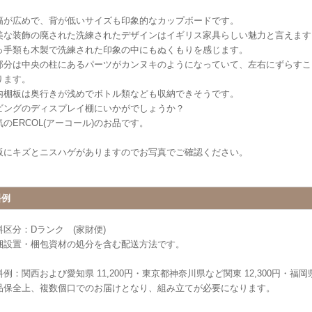
幅が広めで、背が低いサイズも印象的なカップボードです。
美な装飾の廃された洗練されたデザインはイギリス家具らしい魅力と言えます
っ手類も木製で洗練された印象の中にもぬくもりを感じます。
部分は中央の柱にあるパーツがカンヌキのようになっていて、左右にずらすこ
ります。
内棚板は奥行きが浅めでボトル類なども収納できそうです。
ビングのディスプレイ棚にいかがでしょうか？
気のERCOL(アーコール)のお品です。
板にキズとニスハゲがありますのでお写真でご確認ください。
料例
料区分：Dランク (家財便)
梱設置・梱包資材の処分を含む配送方法です。
例：関西および愛知県 11,200円・東京都神奈川県など関東 12,300円・福岡県 
品保全上、複数個口でのお届けとなり、組み立てが必要になります。