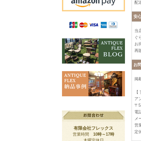
配
安
当
ぐ
お
再
お
掲
【
ア
〒5
電話
メー
営業
有限会社フレックス
定
営業時間
10時～17時
木曜定休日