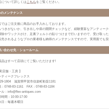
送について詳しくは
こちら
をご覧ください。
心のメンテナンス
店ではご注文後に商品のお手入れしております。
らつきがないか、引き出しや扉の開閉チェックなど、経験豊富なアンティーク
掃除やワックスがけ、足裏フェルトの貼りつけまで行いますので、受け取った
販売されるようなプロの業者様も納得のメンテナンスですので、実用面でも安
問い合わせ先・ショールーム
載品はすべて店頭にてご覧いただけます!
 実店舗・工房 】
ンティークフレックス
29-1804 滋賀県甲賀市信楽町勅旨1181
：0748-83-1161 FAX：0748-83-1184
ル：info@flex-antiques.com
時間：10:00-17:00
休日：毎週木曜日