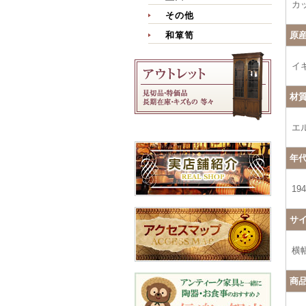
カ
その他
原
和箪笥
イ
材
エ
年
19
サ
横幅
商