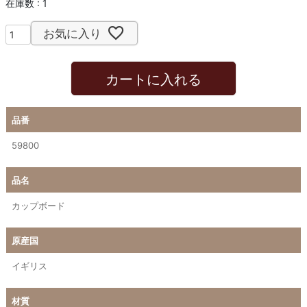
在庫数
1
お気に入り
カートに入れる
品番
59800
品名
カップボード
原産国
イギリス
材質