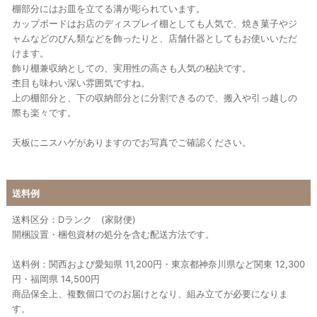
棚部分にはお皿を立てる溝が彫られています。
カップボードはお店のディスプレイ棚としても人気で、焼き菓子やジ
ャムなどのびん類などを飾ったりと、店舗什器としてもお使いいただ
けます。
飾り棚兼収納としての、実用性の高さも人気の秘訣です。
杢目も味わい深い雰囲気ですね。
上の棚部分と、下の収納部分とに分割できるので、搬入や引っ越しの
際も楽々です。
天板にニスハゲがありますのでお写真でご確認ください。
送料例
送料区分：Dランク (家財便)
開梱設置・梱包資材の処分を含む配送方法です。
送料例：関西および愛知県 11,200円・東京都神奈川県など関東 12,300
円・福岡県 14,500円
商品保全上、複数個口でのお届けとなり、組み立てが必要になりま
す。