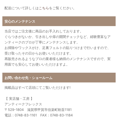
配送について詳しくは
こちら
をご覧ください。
安心のメンテナンス
当店ではご注文後に商品のお手入れしております。
ぐらつきがないか、引き出しや扉の開閉チェックなど、経験豊富なア
ンティークのプロが丁寧にメンテナンスします。
お掃除やワックスがけ、足裏フェルトの貼りつけまで行いますので、
受け取ったその日からお使いいただけます。
再販売されるようなプロの業者様も納得のメンテナンスですので、実
用面でも安心してお使いいただけますよ。
お問い合わせ先・ショールーム
掲載品はすべて店頭にてご覧いただけます!
【 実店舗・工房 】
アンティークフレックス
〒529-1804 滋賀県甲賀市信楽町勅旨1181
電話：0748-83-1161 FAX：0748-83-1184