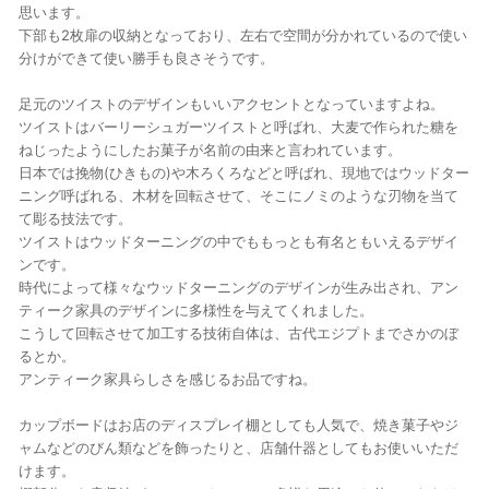
思います。
下部も2枚扉の収納となっており、左右で空間が分かれているので使い
分けができて使い勝手も良さそうです。
足元のツイストのデザインもいいアクセントとなっていますよね。
ツイストはバーリーシュガーツイストと呼ばれ、大麦で作られた糖を
ねじったようにしたお菓子が名前の由来と言われています。
日本では挽物(ひきもの)や木ろくろなどと呼ばれ、現地ではウッドター
ニング呼ばれる、木材を回転させて、そこにノミのような刃物を当て
て彫る技法です。
ツイストはウッドターニングの中でももっとも有名ともいえるデザイ
ンです。
時代によって様々なウッドターニングのデザインが生み出され、アン
ティーク家具のデザインに多様性を与えてくれました。
こうして回転させて加工する技術自体は、古代エジプトまでさかのぼ
るとか。
アンティーク家具らしさを感じるお品ですね。
カップボードはお店のディスプレイ棚としても人気で、焼き菓子やジ
ャムなどのびん類などを飾ったりと、店舗什器としてもお使いいただ
けます。