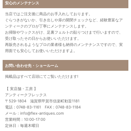
安心のメンテナンス
当店ではご注文後に商品のお手入れしております。
ぐらつきがないか、引き出しや扉の開閉チェックなど、経験豊富なア
ンティークのプロが丁寧にメンテナンスします。
お掃除やワックスがけ、足裏フェルトの貼りつけまで行いますので、
受け取ったその日からお使いいただけます。
再販売されるようなプロの業者様も納得のメンテナンスですので、実
用面でも安心してお使いいただけますよ。
お問い合わせ先・ショールーム
掲載品はすべて店頭にてご覧いただけます!
【 実店舗・工房 】
アンティークフレックス
〒529-1804 滋賀県甲賀市信楽町勅旨1181
電話：0748-83-1161 FAX：0748-83-1184
メール：info@flex-antiques.com
営業時間：10:00-17:00
定休日：毎週木曜日