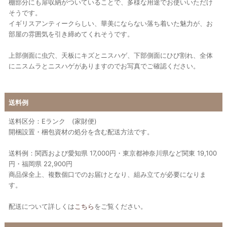
棚部分にも扉収納がついていることで、多様な用途でお使いいただけ
そうです。
イギリスアンティークらしい、華美にならない落ち着いた魅力が、お
部屋の雰囲気を引き締めてくれそうです。
上部側面に虫穴、天板にキズとニスハゲ、下部側面にひび割れ、全体
にニスムラとニスハゲがありますのでお写真でご確認ください。
送料例
送料区分：Eランク (家財便)
開梱設置・梱包資材の処分を含む配送方法です。
送料例：関西および愛知県 17,000円・東京都神奈川県など関東 19,100
円・福岡県 22,900円
商品保全上、複数個口でのお届けとなり、組み立てが必要になりま
す。
配送について詳しくは
こちら
をご覧ください。