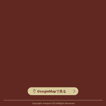
GoogleMapで見る
Copyrightc Antique FLEX,AllRights Reserved