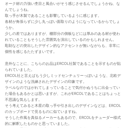
オーク材の力強い杢目と風合いがそう感じさせるんでしょうかね、な
んでしょうね。
取っ手が木製であることも影響しているように感じます。
各材が角張らずに少し丸っぽい面取りのようになっているからでしょ
うか。
少しの差ではありますが、棚部分の側板などには厚みのある材が使わ
れていることもそうした雰囲気を演出しているのかもしれません。
彫刻などの突出したデザイン的なアクセントが無いながらも、非常に
個性を感じるたたずまいです。
意外なことに、こちらのお品はERCOL社製であることを示すものが貼
られていました。
ERCOL社と言えばもう少しミッドセンチュリーっぽいような、北欧デ
ザインのような洗練されたデザインの印象です。
ラベルなのではがれてしまっていることで気付かぬうちに出会ってい
た場合もあるかとは思いますが、これがERCOLであることはちょっと
不思議な気もします。
そう考えてみると木星の取っ手や引き出しのデザインなどは、ERCOL
のカップボードで見るものに似ていますね。
そうした作風を真似るメーカーもあるので、ERCOLをチューダー様式
的に解釈したものかと思っていました。