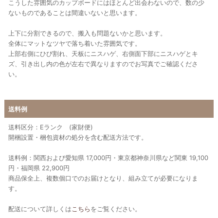
こうした雰囲気のカップボードにはほとんど出会わないので、数の少
ないものであることは間違いないと思います。
上下に分割できるので、搬入も問題ないかと思います。
全体にマットなツヤで落ち着いた雰囲気です。
上部右側にひび割れ、天板にニスハゲ、右側面下部にニスハゲとキ
ズ、引き出し内の色が左右で異なりますのでお写真でご確認くださ
い。
送料例
送料区分：Eランク (家財便)
開梱設置・梱包資材の処分を含む配送方法です。
送料例：関西および愛知県 17,000円・東京都神奈川県など関東 19,100
円・福岡県 22,900円
商品保全上、複数個口でのお届けとなり、組み立てが必要になりま
す。
配送について詳しくは
こちら
をご覧ください。