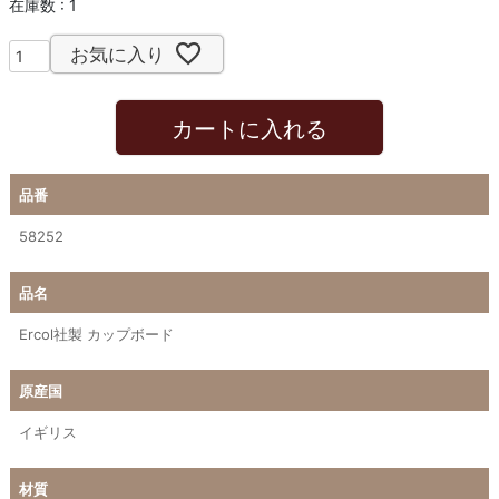
在庫数
1
お気に入り
カートに入れる
品番
58252
品名
Ercol社製 カップボード
原産国
イギリス
材質