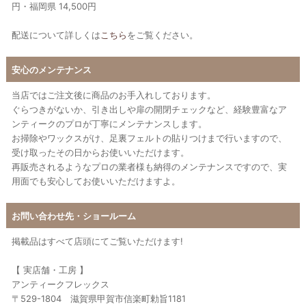
円・福岡県 14,500円
配送について詳しくは
こちら
をご覧ください。
安心のメンテナンス
当店ではご注文後に商品のお手入れしております。
ぐらつきがないか、引き出しや扉の開閉チェックなど、経験豊富なア
ンティークのプロが丁寧にメンテナンスします。
お掃除やワックスがけ、足裏フェルトの貼りつけまで行いますので、
受け取ったその日からお使いいただけます。
再販売されるようなプロの業者様も納得のメンテナンスですので、実
用面でも安心してお使いいただけますよ。
お問い合わせ先・ショールーム
掲載品はすべて店頭にてご覧いただけます!
【 実店舗・工房 】
アンティークフレックス
〒529-1804 滋賀県甲賀市信楽町勅旨1181