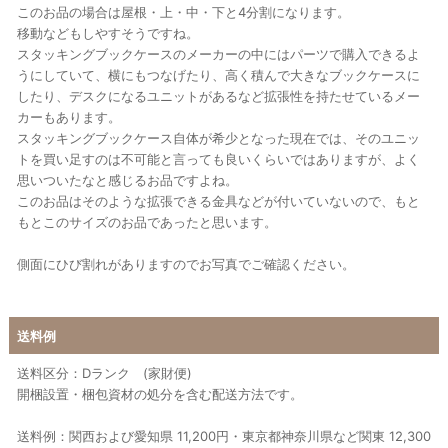
このお品の場合は屋根・上・中・下と4分割になります。
移動などもしやすそうですね。
スタッキングブックケースのメーカーの中にはパーツで購入できるよ
うにしていて、横にもつなげたり、高く積んで大きなブックケースに
したり、デスクになるユニットがあるなど拡張性を持たせているメー
カーもあります。
スタッキングブックケース自体が希少となった現在では、そのユニッ
トを買い足すのは不可能と言っても良いくらいではありますが、よく
思いついたなと感じるお品ですよね。
このお品はそのような拡張できる金具などが付いていないので、もと
もとこのサイズのお品であったと思います。
側面にひび割れがありますのでお写真でご確認ください。
送料例
送料区分：Dランク (家財便)
開梱設置・梱包資材の処分を含む配送方法です。
送料例：関西および愛知県 11,200円・東京都神奈川県など関東 12,300