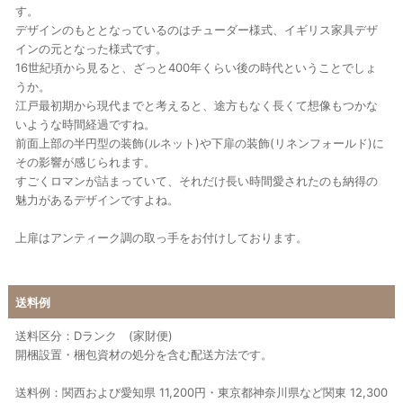
す。
デザインのもととなっているのはチューダー様式、イギリス家具デザ
インの元となった様式です。
16世紀頃から見ると、ざっと400年くらい後の時代ということでしょ
うか。
江戸最初期から現代までと考えると、途方もなく長くて想像もつかな
いような時間経過ですね。
前面上部の半円型の装飾(ルネット)や下扉の装飾(リネンフォールド)に
その影響が感じられます。
すごくロマンが詰まっていて、それだけ長い時間愛されたのも納得の
魅力があるデザインですよね。
上扉はアンティーク調の取っ手をお付けしております。
送料例
送料区分：Dランク (家財便)
開梱設置・梱包資材の処分を含む配送方法です。
送料例：関西および愛知県 11,200円・東京都神奈川県など関東 12,300