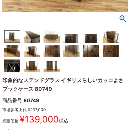
印象的なステンドグラス イギリスらしいカッコよさ
ブックケース 80749
商品番号
80749
市場参考上代
¥
237,000
¥
139,000
税込
業販価格