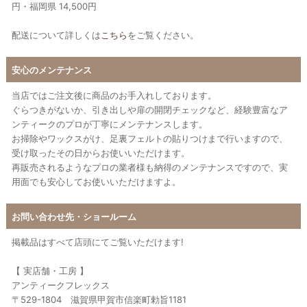
円・福岡県 14,500円
配送について詳しくは
こちら
をご覧ください。
安心のメンテナンス
当店ではご注文後に商品のお手入れしております。
ぐらつきがないか、引き出しや扉の開閉チェックなど、経験豊富なア
ンティークのプロが丁寧にメンテナンスします。
お掃除やワックスがけ、足裏フェルトの貼りつけまで行いますので、
受け取ったその日からお使いいただけます。
再販売されるようなプロの業者様も納得のメンテナンスですので、実
用面でも安心してお使いいただけますよ。
お問い合わせ先・ショールーム
掲載品はすべて店頭にてご覧いただけます!
【 実店舗・工房 】
アンティークフレックス
〒529-1804 滋賀県甲賀市信楽町勅旨1181