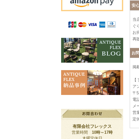
安
当
ぐ
お
再
お
掲
【
ア
〒5
電話
メー
営業
定
有限会社フレックス
営業時間
10時～17時
木曜定休日