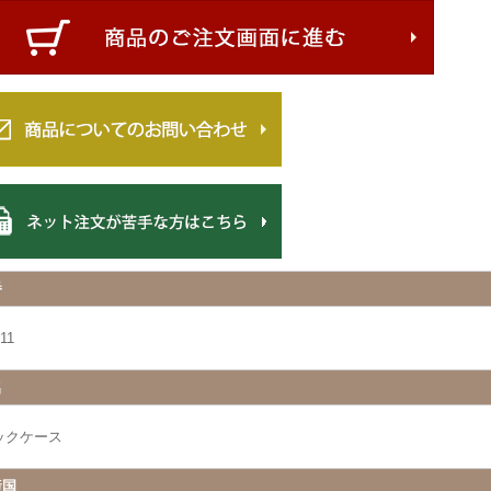
番
11
名
ックケース
産国