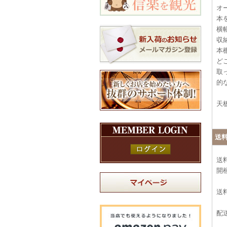
オ
本
横
収
本
ど
取
的
天
送
送
開
送料
配