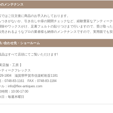
心のメンテナンス
店ではご注文後に商品のお手入れしております。
らつきがないか、引き出しや扉の開閉チェックなど、経験豊富なアンティーク
掃除やワックスがけ、足裏フェルトの貼りつけまで行いますので、受け取った
販売されるようなプロの業者様も納得のメンテナンスですので、実用面でも安
問い合わせ先・ショールーム
載品はすべて店頭にてご覧いただけます!
 実店舗・工房 】
ンティークフレックス
29-1804 滋賀県甲賀市信楽町勅旨1181
：0748-83-1161 FAX：0748-83-1184
ル：info@flex-antiques.com
時間：10:00-17:00
休日：毎週木曜日