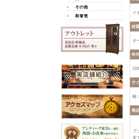
その他
イ
和箪笥
材
オ
年
19
サ
幅：
商
ブ
全