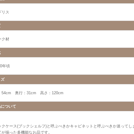
ギリス
質
ーク材
代
30年頃
イズ
54cm 奥行：31cm 高さ：120cm
品について
ックケース(ブックシェルフ)と呼ぶべきかキャビネットと呼ぶべきか迷ってし
てが揃った多機能なお品です。