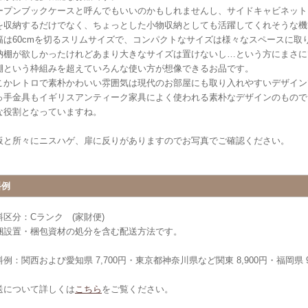
ープンブックケースと呼んでもいいのかもしれませんし、サイドキャビネット
を収納するだけでなく、ちょっとした小物収納としても活躍してくれそうな機
幅は60cmを切るスリムサイズで、コンパクトなサイズは様々なスペースに取
納棚が欲しかったけれどあまり大きなサイズは置けないし…という方にまさに
棚という枠組みを超えていろんな使い方が想像できるお品です。
こかレトロで素朴かわいい雰囲気は現代のお部屋にも取り入れやすいデザイン
っ手金具もイギリスアンティーク家具によく使われる素朴なデザインのもので
な役割となっていますね。
板と所々にニスハゲ、扉に反りがありますのでお写真でご確認ください。
料例
料区分：Cランク (家財便)
梱設置・梱包資材の処分を含む配送方法です。
例：関西および愛知県 7,700円・東京都神奈川県など関東 8,900円・福岡県 9
送について詳しくは
こちら
をご覧ください。