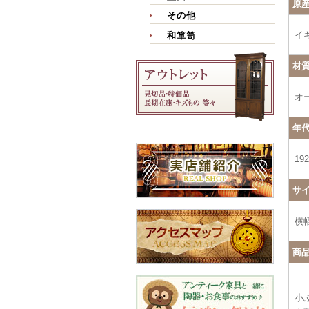
原
その他
イ
和箪笥
材
オ
年
19
サ
横幅
商
小