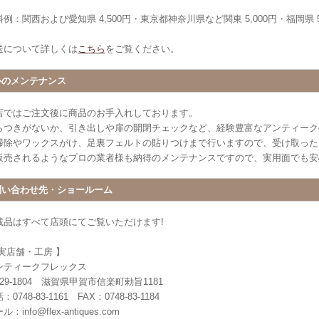
例：関西および愛知県 4,500円・東京都神奈川県など関東 5,000円・福岡県 5
送について詳しくは
こちら
をご覧ください。
心のメンテナンス
店ではご注文後に商品のお手入れしております。
らつきがないか、引き出しや扉の開閉チェックなど、経験豊富なアンティーク
掃除やワックスがけ、足裏フェルトの貼りつけまで行いますので、受け取った
販売されるようなプロの業者様も納得のメンテナンスですので、実用面でも安
問い合わせ先・ショールーム
載品はすべて店頭にてご覧いただけます!
 実店舗・工房 】
ンティークフレックス
29-1804 滋賀県甲賀市信楽町勅旨1181
：0748-83-1161 FAX：0748-83-1184
ル：info@flex-antiques.com