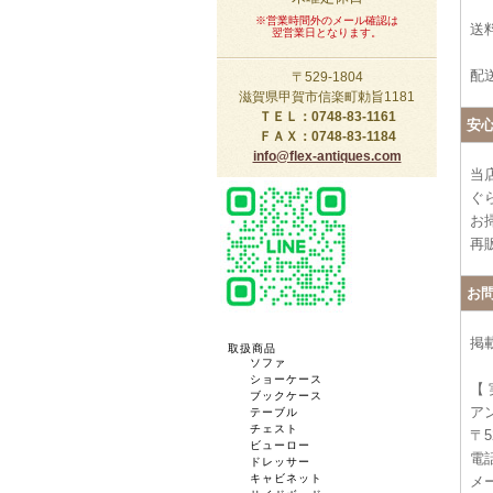
※営業時間外のメール確認は
送料
翌営業日となります。
配
〒529-1804
滋賀県甲賀市信楽町勅旨1181
ＴＥＬ：0748-83-1161
安
ＦＡＸ：0748-83-1184
info@flex-antiques.com
当
ぐ
お
再
お
掲
取扱商品
ソファ
ショーケース
【
ブックケース
ア
テーブル
チェスト
〒5
ビューロー
電話
ドレッサー
キャビネット
メー