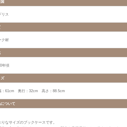
産国
ギリス
質
ーク材
代
20年頃
イズ
：61cm 奥行：32cm 高さ：88.5cm
品について
ぶりなサイズのブックケースです。