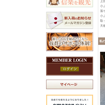
上
小
落
小
取
天
私の