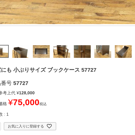
にも 小ぶりサイズ ブックケース 57727
品番号
57727
参考上代
¥
128,000
¥
75,000
価格
税込
数
1
お気に入りに登録する