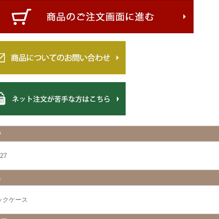
番
27
名
ックケース