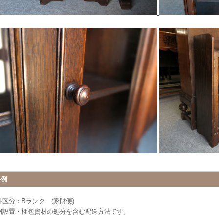
料例
料区分：Bランク (家財便)
梱設置・梱包資材の処分を含む配送方法です。