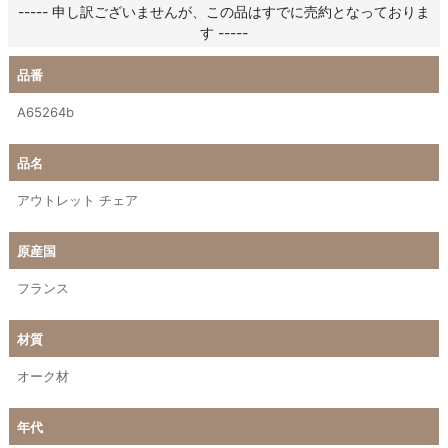
----- 申し訳ございませんが、この品はすでに売約となっておりま
す -----
品番
A65264b
品名
アウトレット チェア
原産国
フランス
材質
オーク材
年代