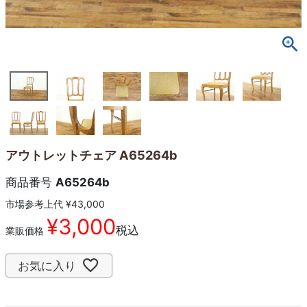
アウトレットチェア A65264b
商品番号
A65264b
市場参考上代
¥
43,000
¥
3,000
税込
業販価格
お気に入り