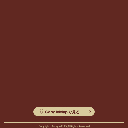
GoogleMapで見る
Copyrightc Antique FLEX,AllRights Reserved