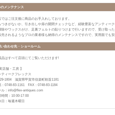
心のメンテナンス
店ではご注文後に商品のお手入れしております。
らつきがないか、引き出しや扉の開閉チェックなど、経験豊富なアンティーク
掃除やワックスがけ、足裏フェルトの貼りつけまで行いますので、受け取った
販売されるようなプロの業者様も納得のメンテナンスですので、実用面でも安
問い合わせ先・ショールーム
載品はすべて店頭にてご覧いただけます!
 実店舗・工房 】
ンティークフレックス
29-1804 滋賀県甲賀市信楽町勅旨1181
：0748-83-1161 FAX：0748-83-1184
ル：info@flex-antiques.com
時間：10:00-17:00
休日：毎週木曜日