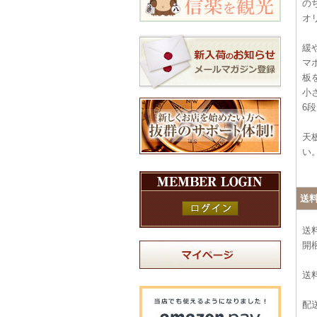
の
オ
緩
マ
板
小
6
天
い
送
送
開
送料
配