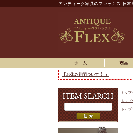
アンティーク家具のフレックス-日本
【お休み期間ついて 】▼
トップ
トップ
トップ