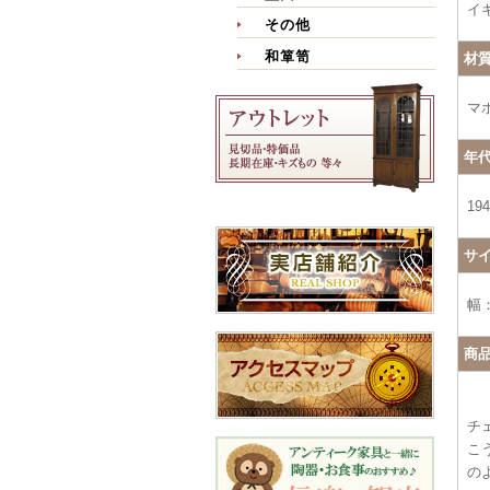
イ
その他
和箪笥
材
マ
年
19
サ
幅：
商
チ
こ
の