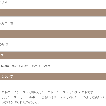
ギリス
質
ホガニー材
代
40年頃
イズ
53cm 奥行：39cm 高さ：132cm
品について
ェストの上にチェストが載ったチェスト、チェストオンチェストです。
うしたチェストはトールボーイとも呼ばれ、元々は2段ベッドのような高いベ
ような物が作られたのだとか。