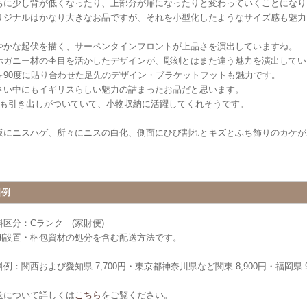
ちに少し背が低くなったり、上部分が扉になったりと変わっていくことになり
リジナルはかなり大きなお品ですが、それを小型化したようなサイズ感も魅力
やかな起伏を描く、サーペンタインフロントが上品さを演出していますね。
ホガニー材の杢目を活かしたデザインが、彫刻とはまた違う魅力を演出してい
を90度に貼り合わせた足先のデザイン・ブラケットフットも魅力です。
さい中にもイギリスらしい魅力の詰まったお品だと思います。
段も引き出しがついていて、小物収納に活躍してくれそうです。
板にニスハゲ、所々にニスの白化、側面にひび割れとキズとふち飾りのカケが
。
料例
料区分：Cランク (家財便)
梱設置・梱包資材の処分を含む配送方法です。
例：関西および愛知県 7,700円・東京都神奈川県など関東 8,900円・福岡県 9
送について詳しくは
こちら
をご覧ください。