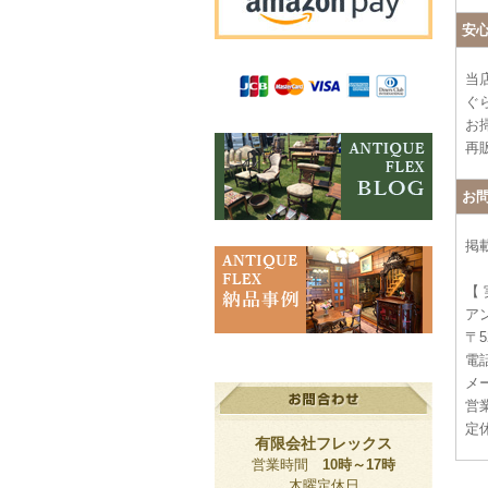
安
当
ぐ
お
再
お
掲
【
ア
〒5
電話
メー
営業
定
有限会社フレックス
営業時間
10時～17時
木曜定休日