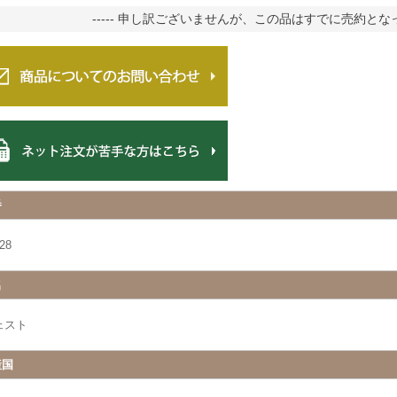
----- 申し訳ございませんが、この品はすでに売約となって
番
28
名
ェスト
産国