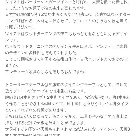
ツイストはバーリーシュガーツイストと呼ばれ、大麦を使った糖をね
じったようなお菓子が名の由来と言われます。
日本では挽物(ひきもの)や木ろくろなどと呼ばれ、現地ではウッドター
ニング呼ばれる、木材を回転させて、そこにノミのような刃物を当て
て彫る技法です。
ツイストはウッドターニングの中でももっとも有名ともいえるデザイ
ンです。
様々なウッドターニングのデザインが生み出され、アンティーク家具
のデザインに多様性を与えてくれました。
こうして回転させて加工する技術自体は、古代エジプトまでさかのぼ
るとか。
アンティーク家具らしさを感じるお品ですね。
ドローリーフテーブルは拡張式のダイニングテーブルとして、当店で
扱うダイニングテーブルでは定番のお品です。
脚部分は4本脚タイプと2本脚タイプがあり、安定感があり、脚1本を細
く作ることができる4本脚タイプ、座る際にも座りやすい2本脚タイプ
というそれぞれの特徴があります。
天板ははめ込みになっていることが多く、工具を使わなくても真上に
持ち上げるだけで天板を外すことができます。
大天板もその下の小天板もそれぞれがはめ込みになってるので、天板3
枚と本体部分に分割が可能です。