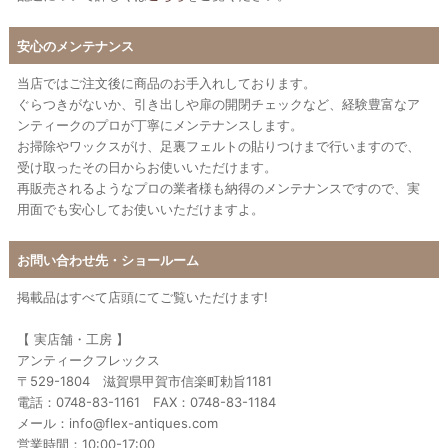
安心のメンテナンス
当店ではご注文後に商品のお手入れしております。
ぐらつきがないか、引き出しや扉の開閉チェックなど、経験豊富なア
ンティークのプロが丁寧にメンテナンスします。
お掃除やワックスがけ、足裏フェルトの貼りつけまで行いますので、
受け取ったその日からお使いいただけます。
再販売されるようなプロの業者様も納得のメンテナンスですので、実
用面でも安心してお使いいただけますよ。
お問い合わせ先・ショールーム
掲載品はすべて店頭にてご覧いただけます!
【 実店舗・工房 】
アンティークフレックス
〒529-1804 滋賀県甲賀市信楽町勅旨1181
電話：0748-83-1161 FAX：0748-83-1184
メール：info@flex-antiques.com
営業時間：10:00-17:00