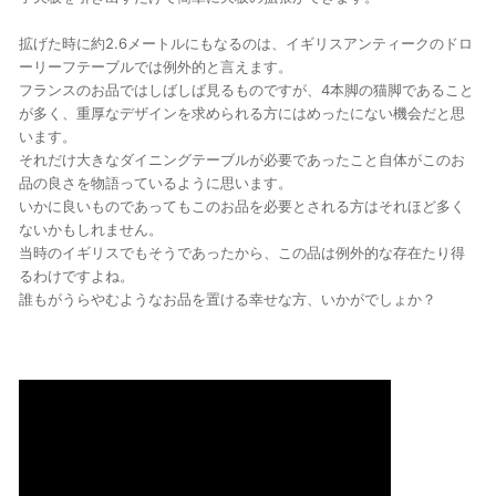
拡げた時に約2.6メートルにもなるのは、イギリスアンティークのドロ
ーリーフテーブルでは例外的と言えます。
フランスのお品ではしばしば見るものですが、4本脚の猫脚であること
が多く、重厚なデザインを求められる方にはめったにない機会だと思
います。
それだけ大きなダイニングテーブルが必要であったこと自体がこのお
品の良さを物語っているように思います。
いかに良いものであってもこのお品を必要とされる方はそれほど多く
ないかもしれません。
当時のイギリスでもそうであったから、この品は例外的な存在たり得
るわけですよね。
誰もがうらやむようなお品を置ける幸せな方、いかがでしょか？