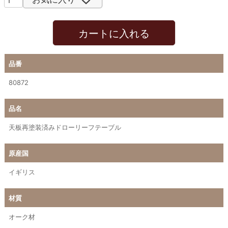
カートに入れる
品番
80872
品名
天板再塗装済みドローリーフテーブル
原産国
イギリス
材質
オーク材