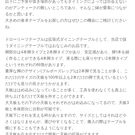
以下にご予算や置き場所があってもタイミングによっては出会えない
のがアンティークの難しいところであり、そんなご縁が愛着につなが
るかと思います。
大きめの食卓テーブルをお探しの方はぜひこの機会にご検討ください
ね。
ドローリーフテーブルは拡張式ダイニングテーブルとして、当店で扱
うダイニングテーブルではおなじみのお品です。
脚部分は4本脚タイプと2本脚タイプがあり、安定感があり、脚1本を細
く作ることができる4本脚タイプ、座る際にも座りやすい2本脚タイプ
というそれぞれの特徴があります。
重厚な脚のデザイン(ブルボーズレッグ)は2本脚で見ることが多く、こ
れだけのサイズの天板を100年以上も2本だけの脚で支えているという
だけでも造りの良さがうかがえます。
天板ははめ込みになっていることが多く、工具を使わなくても真上に
持ち上げるだけで天板を外すことができます。
大天板もその下の小天板もそれぞれがはめ込みになってるので、天板3
枚と本体部分に分割が可能です。
天板下にそれを支える枠がありますので、サイズとしてはそれほど小
さくはなりませんが、運びやすくなることで、搬入の際はテーブルを
横にすることもできるようになります。
子天板を引き出すだけで簡単に天板の拡張ができます。