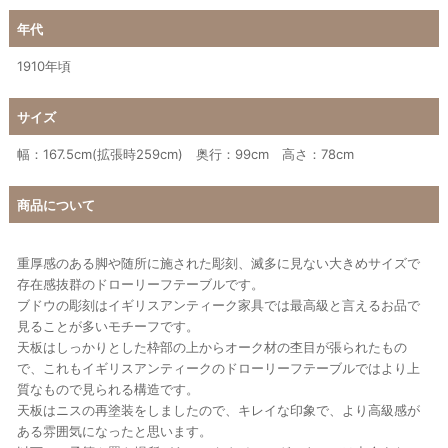
年代
1910年頃
サイズ
幅：167.5cm(拡張時259cm) 奥行：99cm 高さ：78cm
商品について
重厚感のある脚や随所に施された彫刻、滅多に見ない大きめサイズで
存在感抜群のドローリーフテーブルです。
ブドウの彫刻はイギリスアンティーク家具では最高級と言えるお品で
見ることが多いモチーフです。
天板はしっかりとした枠部の上からオーク材の杢目が張られたもの
で、これもイギリスアンティークのドローリーフテーブルではより上
質なもので見られる構造です。
天板はニスの再塗装をしましたので、キレイな印象で、より高級感が
ある雰囲気になったと思います。