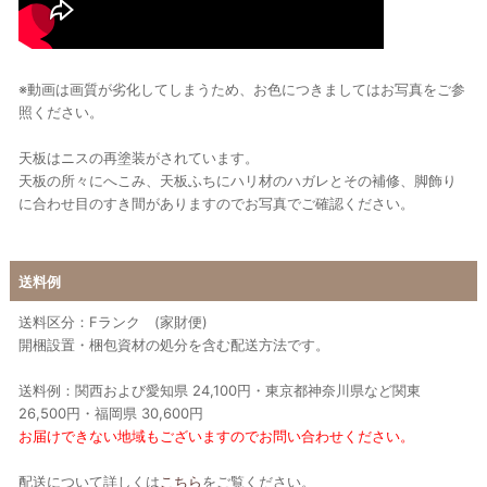
※動画は画質が劣化してしまうため、お色につきましてはお写真をご参
照ください。
天板はニスの再塗装がされています。
天板の所々にへこみ、天板ふちにハリ材のハガレとその補修、脚飾り
に合わせ目のすき間がありますのでお写真でご確認ください。
送料例
送料区分：Fランク (家財便)
開梱設置・梱包資材の処分を含む配送方法です。
送料例：関西および愛知県 24,100円・東京都神奈川県など関東
26,500円・福岡県 30,600円
お届けできない地域もございますのでお問い合わせください。
配送について詳しくは
こちら
をご覧ください。