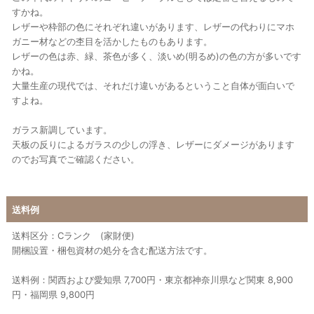
すかね。
レザーや枠部の色にそれぞれ違いがあります、レザーの代わりにマホ
ガニー材などの杢目を活かしたものもあります。
レザーの色は赤、緑、茶色が多く、淡いめ(明るめ)の色の方が多いです
かね。
大量生産の現代では、それだけ違いがあるということ自体が面白いで
すよね。
ガラス新調しています。
天板の反りによるガラスの少しの浮き、レザーにダメージがあります
のでお写真でご確認ください。
送料例
送料区分：Cランク (家財便)
開梱設置・梱包資材の処分を含む配送方法です。
送料例：関西および愛知県 7,700円・東京都神奈川県など関東 8,900
円・福岡県 9,800円