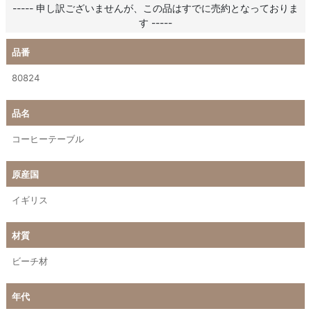
----- 申し訳ございませんが、この品はすでに売約となっておりま
す -----
品番
80824
品名
コーヒーテーブル
原産国
イギリス
材質
ビーチ材
年代