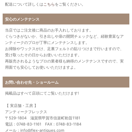
配送について詳しくは
こちら
をご覧ください。
安心のメンテナンス
当店ではご注文後に商品のお手入れしております。
ぐらつきがないか、引き出しや扉の開閉チェックなど、経験豊富なア
ンティークのプロが丁寧にメンテナンスします。
お掃除やワックスがけ、足裏フェルトの貼りつけまで行いますので、
受け取ったその日からお使いいただけます。
再販売されるようなプロの業者様も納得のメンテナンスですので、実
用面でも安心してお使いいただけますよ。
お問い合わせ先・ショールーム
掲載品はすべて店頭にてご覧いただけます!
【 実店舗・工房 】
アンティークフレックス
〒529-1804 滋賀県甲賀市信楽町勅旨1181
電話：0748-83-1161 FAX：0748-83-1184
メール：info@flex-antiques.com