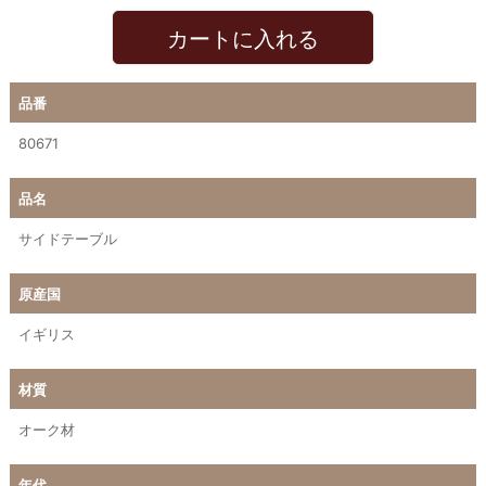
カートに入れる
品番
80671
品名
サイドテーブル
原産国
イギリス
材質
オーク材
年代