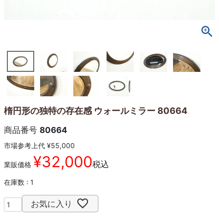
楕円形の独特の存在感 ウォールミラー 80664
商品番号
80664
市場参考上代
¥
55,000
¥
32,000
税込
業販価格
在庫数
1
お気に入り