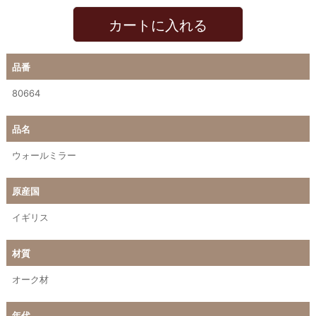
カートに入れる
品番
80664
品名
ウォールミラー
原産国
イギリス
材質
オーク材
年代