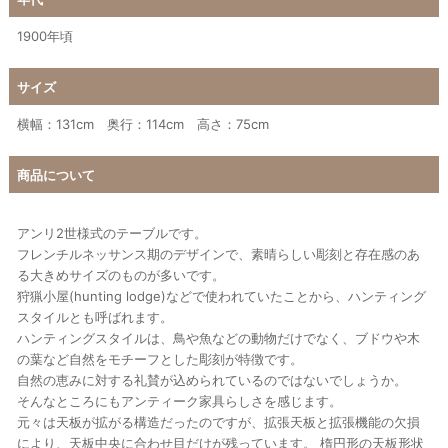
1900年頃
サイズ
横幅：131cm 奥行：114cm 高さ：75cm
商品について
アンリ2世様式のテーブルです。
フレンチルネッサンス期のデザインで、素晴らしい彫刻と存在感のあ
る大きめサイズのものが多いです。
狩猟小屋(hunting lodge)などで使われていたことから、ハンティング
スタイルとも呼ばれます。
ハンティングスタイルは、鳥や魚などの動物だけでなく、ブドウや木
の葉など自然をモチーフとした彫刻が特徴です。
自然の恵みに対する礼賛が込められているのではないでしょうか。
そんなところにもアンティーク家具らしさを感じます。
元々は天板が拡がる構造だったのですが、拡張天板と拡張機能の欠損
により、天板中央に合わせ目だけが残っています。 楕円形の天板形状