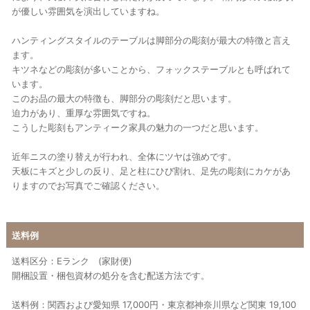
が優しい雰囲気を演出していますね。
ハンティングスタイルのテーブルは脚部分の彫刻が最大の特徴と言え
ます。
キツネなどの彫刻が多いことから、フォックステーブルとも呼ばれて
います。
このお品の最大の特徴も、脚部分の彫刻だと思います。
迫力があり、重厚な雰囲気ですね。
こうした彫刻もアンティーク家具の魅力の一つだと思います。
近年ニスの塗り替えが行われ、全体にツヤは強めです。
天板にキズと少しの反り、足と柱にひび割れ、足先の彫刻にカケがあ
りますのでお写真でご確認ください。
送料例
送料区分：Eランク (家財便)
開梱設置・梱包資材の処分を含む配送方法です。
送料例：関西および愛知県 17,000円・東京都神奈川県など関東 19,100