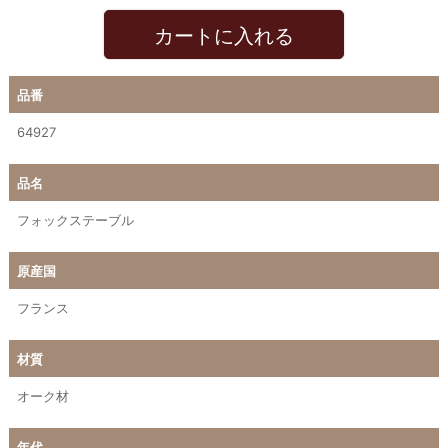
カートに入れる
品番
64927
品名
フォックステーブル
原産国
フランス
材質
オーク材
年代