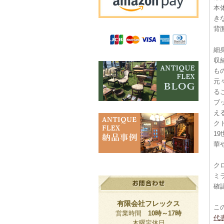
本
き
背
細
収
も
元
る
ブ
え
ク
1
華
ク
ミ
確
有限会社フレックス
こ
営業時間
10時～17時
代
木曜定休日