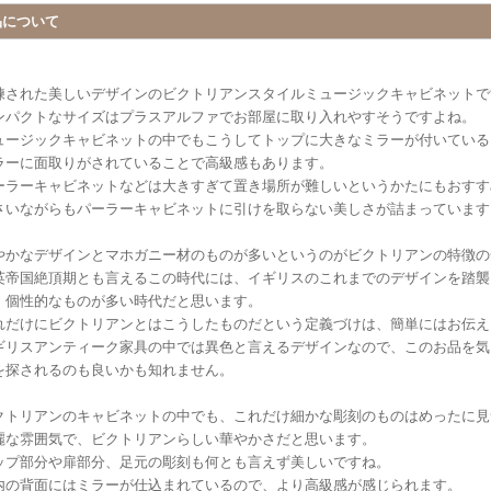
品について
練された美しいデザインのビクトリアンスタイルミュージックキャビネットで
ンパクトなサイズはプラスアルファでお部屋に取り入れやすそうですよね。
ュージックキャビネットの中でもこうしてトップに大きなミラーが付いている
ラーに面取りがされていることで高級感もあります。
ーラーキャビネットなどは大きすぎて置き場所が難しいというかたにもおすす
さいながらもパーラーキャビネットに引けを取らない美しさが詰まっています
やかなデザインとマホガニー材のものが多いというのがビクトリアンの特徴の
英帝国絶頂期とも言えるこの時代には、イギリスのこれまでのデザインを踏襲
、個性的なものが多い時代だと思います。
れだけにビクトリアンとはこうしたものだという定義づけは、簡単にはお伝え
ギリスアンティーク家具の中では異色と言えるデザインなので、このお品を気
を探されるのも良いかも知れません。
クトリアンのキャビネットの中でも、これだけ細かな彫刻のものはめったに見
麗な雰囲気で、ビクトリアンらしい華やかさだと思います。
ップ部分や扉部分、足元の彫刻も何とも言えず美しいですね。
内の背面にはミラーが仕込まれているので、より高級感が感じられます。