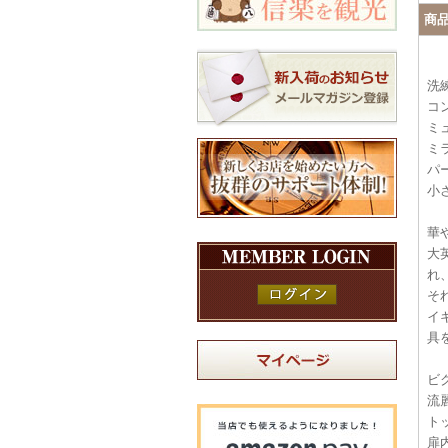
商
洗
コ
ミ
ミ
パ
小
華
大
れ
そ
イ
具
ビ
流
ト
扉