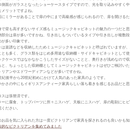
体側面がガラスとなったショーケースタイプですので、光を取り込みやすく中
なメリットですよね。
面にミラーがあることで扉の中にまで高級感が感じられるので、扉を開けるた
身で背も高すぎないサイズ感もミュージックキャビネットの魅力の一つだと思
納部分は扉が多いですかね、引き出しもついているタイプや引き出しが複数段
のが多い印象です。
々は楽譜などを収納したためミュージックキャビネットと呼ばれていますが、
ことも多く、グラス類をはじめ多用途な収納棚・サイドキャビネットとして使
ックケースではなかなかこうしたサイズがないことと、奥行きが浅めなので収
ると、ちょっとした収納棚としてミュージックキャビネットはぜひご検討いた
トリアンやエドワーディアンなどが多いですかね。
9世紀後半から20世紀初めにかけて人気のあった家具のようです。
やかさの中にもイギリスアンティーク家具らしい落ち着きを感じるお品だと思
ロスは張替済です。
ラーに腐食、トップパーツに所々ニスハゲ、天板にニスハゲ、扉の彫刻にヒビ
認ください。
のお品を気に入られた方は一度ビクトリアンで家具を探されるのも良いかも知
表的なビクトリアンを集めてみました