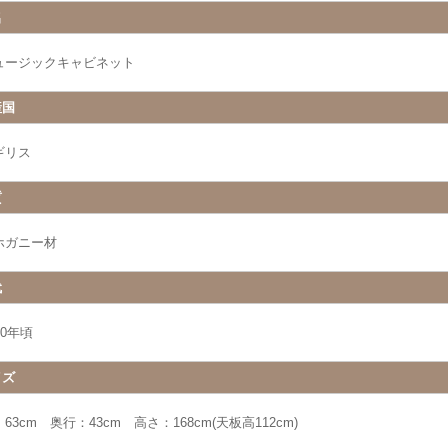
名
ュージックキャビネット
産国
ギリス
質
ホガニー材
代
00年頃
イズ
63cm 奥行：43cm 高さ：168cm(天板高112cm)