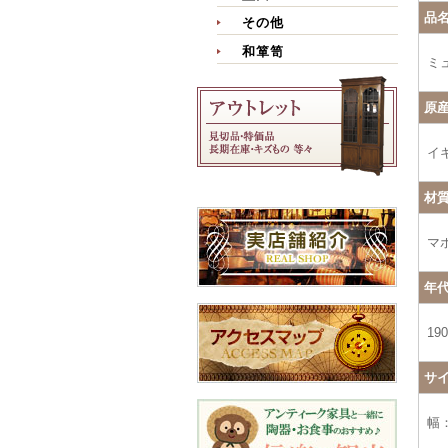
品
その他
和箪笥
ミ
原
イ
材
マ
年
19
サ
幅：