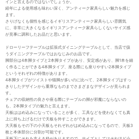
インと言えるのではないでしょうか。
経年による使用感も味わい深く、アンティーク家具らしい魅力を感じ
ます。
さりげなくも個性を感じるイギリスアンティーク家具らしい雰囲気
に、非常に大きくなるイギリスアンティーク家具らしくないサイズ感
が見事に調和したお品だと思います。
ドローリーフテーブルは拡張式ダイニングテーブルとして、当店で扱
うダイニングテーブルではおなじみのお品です。
脚部分は4本脚タイプと2本脚タイプがあり、安定感があり、脚1本を細
く作ることができる4本脚タイプ、座る際にも座りやすい2本脚タイプ
というそれぞれの特徴があります。
4本脚タイプがツイストや猫脚が多いのに比べて、2本脚タイプはすっ
きりしたデザインから重厚なものまでさまざまなデザインが見られま
す。
チェアの収納性の良さや座る際にテーブルの脚が邪魔にならないの
も、2本脚タイプの魅力と言えます。
天板ははめ込みになっていることが多く、工具などを使わなくても真
上に持ち上げるだけで天板を外すことができます。
大天板もその下の小天板もそれぞれがはめ込みになってるので、天板3
枚と本体部分に分割が可能です。
天板下にそれを支える枠がありますので、サイズとしてはそれほど小