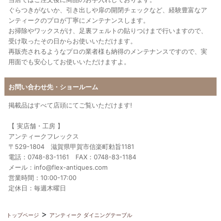
ぐらつきがないか、引き出しや扉の開閉チェックなど、経験豊富なア
ンティークのプロが丁寧にメンテナンスします。
お掃除やワックスがけ、足裏フェルトの貼りつけまで行いますので、
受け取ったその日からお使いいただけます。
再販売されるようなプロの業者様も納得のメンテナンスですので、実
用面でも安心してお使いいただけますよ。
お問い合わせ先・ショールーム
掲載品はすべて店頭にてご覧いただけます!
【 実店舗・工房 】
アンティークフレックス
〒529-1804 滋賀県甲賀市信楽町勅旨1181
電話：0748-83-1161 FAX：0748-83-1184
メール：info@flex-antiques.com
営業時間：10:00-17:00
定休日：毎週木曜日
トップページ
アンティーク ダイニングテーブル