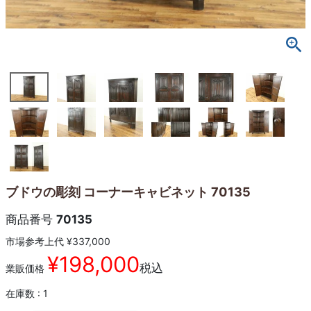
ブドウの彫刻 コーナーキャビネット 70135
商品番号
70135
市場参考上代
¥
337,000
¥
198,000
税込
業販価格
在庫数
1