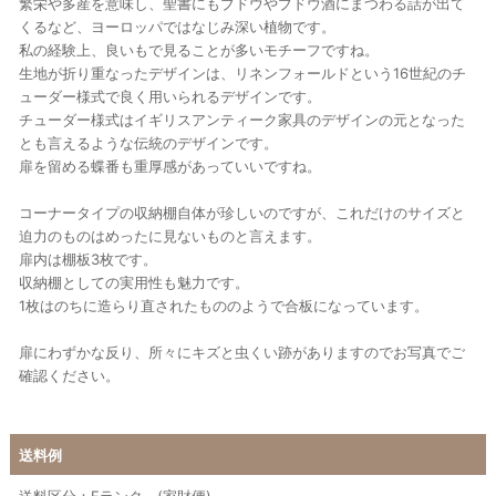
繁栄や多産を意味し、聖書にもブドウやブドウ酒にまつわる話が出て
くるなど、ヨーロッパではなじみ深い植物です。
私の経験上、良いもで見ることが多いモチーフですね。
生地が折り重なったデザインは、リネンフォールドという16世紀のチ
ューダー様式で良く用いられるデザインです。
チューダー様式はイギリスアンティーク家具のデザインの元となった
とも言えるような伝統のデザインです。
扉を留める蝶番も重厚感があっていいですね。
コーナータイプの収納棚自体が珍しいのですが、これだけのサイズと
迫力のものはめったに見ないものと言えます。
扉内は棚板3枚です。
収納棚としての実用性も魅力です。
1枚はのちに造らり直されたもののようで合板になっています。
扉にわずかな反り、所々にキズと虫くい跡がありますのでお写真でご
確認ください。
送料例
送料区分：Fランク (家財便)