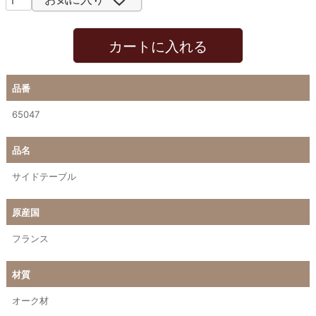
カートに入れる
品番
65047
品名
サイドテーブル
原産国
フランス
材質
オーク材