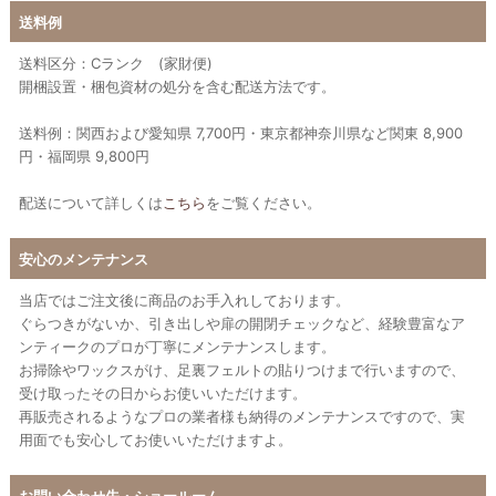
送料例
送料区分：Cランク (家財便)
開梱設置・梱包資材の処分を含む配送方法です。
送料例：関西および愛知県 7,700円・東京都神奈川県など関東 8,900
円・福岡県 9,800円
配送について詳しくは
こちら
をご覧ください。
安心のメンテナンス
当店ではご注文後に商品のお手入れしております。
ぐらつきがないか、引き出しや扉の開閉チェックなど、経験豊富なア
ンティークのプロが丁寧にメンテナンスします。
お掃除やワックスがけ、足裏フェルトの貼りつけまで行いますので、
受け取ったその日からお使いいただけます。
再販売されるようなプロの業者様も納得のメンテナンスですので、実
用面でも安心してお使いいただけますよ。
お問い合わせ先・ショールーム