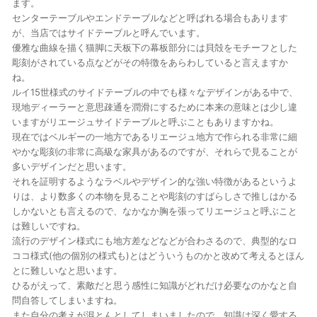
ます。
センターテーブルやエンドテーブルなどと呼ばれる場合もあります
が、当店ではサイドテーブルと呼んでいます。
優雅な曲線を描く猫脚に天板下の幕板部分には貝殻をモチーフとした
彫刻がされている点などがその特徴をあらわしていると言えますか
ね。
ルイ15世様式のサイドテーブルの中でも様々なデザインがある中で、
現地ディーラーと意思疎通を潤滑にするために本来の意味とは少し違
いますがリエージュサイドテーブルと呼ぶこともありますかね。
現在ではベルギーの一地方であるリエージュ地方で作られる非常に細
やかな彫刻の非常に高級な家具があるのですが、それらで見ることが
多いデザインだと思います。
それを証明するようなラベルやデザイン的な強い特徴があるというよ
りは、より数多くの本物を見ることや彫刻のすばらしさで推しはかる
しかないとも言えるので、なかなか胸を張ってリエージュと呼ぶこと
は難しいですね。
流行のデザイン様式にも地方差などなどが合わさるので、典型的なロ
ココ様式(他の個別の様式も)とはどういうものかと改めて考えるとほん
とに難しいなと思います。
ひるがえって、素敵だと思う感性に知識がどれだけ必要なのかなと自
問自答してしまいますね。
また自分の考えが混とんとしてしまいましたので、知識は深く愛する