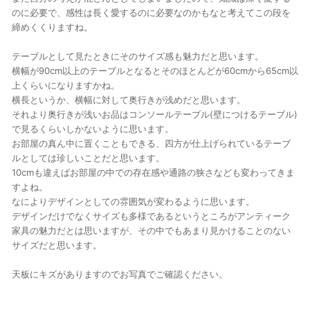
のに必要で、感性は長く愛するのに必要なのかもなと考えてこの段を
締めくくりますね。
テーブルとして見たときにそのサイズ感も魅力だと思います。
横幅が90cm以上のテーブルとなるとそのほとんどが60cmから65cm以
上くらいになりますかね。
横長というか、横幅に対して奥行きが浅めだと思います。
それより奥行きが浅いお品はコンソールテーブル(壁につけるテーブル)
で見るくらいしかないように思います。
お部屋の真ん中に置くこともできる、四方が仕上げられているテーブ
ルとしては珍しいことだと思います。
10cmも違えばお部屋の中での存在感や通路の狭さなども変わってきま
すよね。
なによりデザインとしての雰囲気が変わるように思います。
デザインだけでなくサイズも多様であるというところがアンティーク
家具の魅力だとは思いますが、その中でもあまり見かけることのない
サイズだと思います。
天板にキズがありますのでお写真でご確認ください。